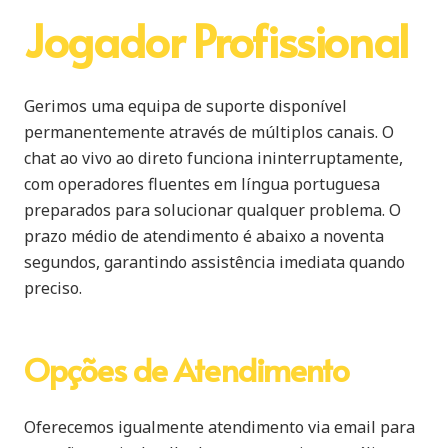
Jogador Profissional
Gerimos uma equipa de suporte disponível
permanentemente através de múltiplos canais. O
chat ao vivo ao direto funciona ininterruptamente,
com operadores fluentes em língua portuguesa
preparados para solucionar qualquer problema. O
prazo médio de atendimento é abaixo a noventa
segundos, garantindo assistência imediata quando
preciso.
Opções de Atendimento
Oferecemos igualmente atendimento via email para