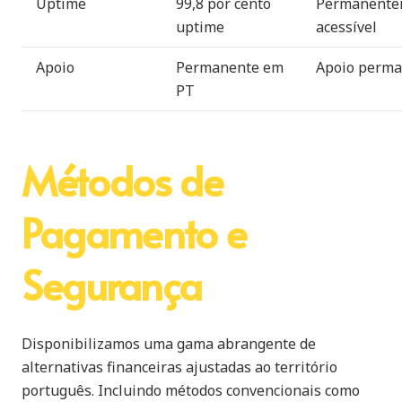
Uptime
99,8 por cento
Permanente
uptime
acessível
Apoio
Permanente em
Apoio perm
PT
Métodos de
Pagamento e
Segurança
Disponibilizamos uma gama abrangente de
alternativas financeiras ajustadas ao território
português. Incluindo métodos convencionais como