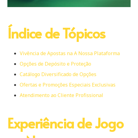
Índice de Tópicos
Vivência de Apostas na A Nossa Plataforma
Opções de Depósito e Proteção
Catálogo Diversificado de Opções
Ofertas e Promoções Especiais Exclusivas
Atendimento ao Cliente Profissional
Experiência de Jogo