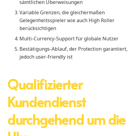
sämtlichen Überweisungen
Variable Grenzen, die gleichermaßen
Gelegenheitsspieler wie auch High Roller
berücksichtigen
Multi-Currency-Support für globale Nutzer
Bestätigungs-Ablauf, der Protection garantiert,
jedoch user-friendly ist
Qualifizierter
Kundendienst
durchgehend um die