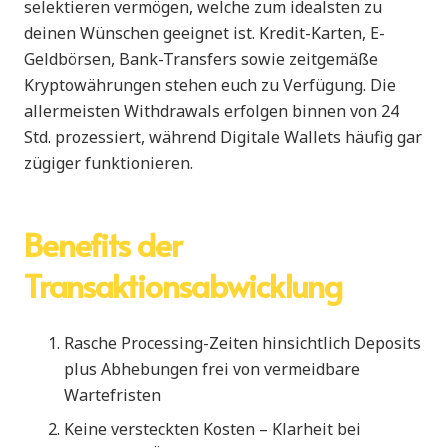
selektieren vermögen, welche zum idealsten zu
deinen Wünschen geeignet ist. Kredit-Karten, E-
Geldbörsen, Bank-Transfers sowie zeitgemäße
Kryptowährungen stehen euch zu Verfügung. Die
allermeisten Withdrawals erfolgen binnen von 24
Std. prozessiert, während Digitale Wallets häufig gar
zügiger funktionieren.
Benefits der
Transaktionsabwicklung
Rasche Processing-Zeiten hinsichtlich Deposits
plus Abhebungen frei von vermeidbare
Wartefristen
Keine versteckten Kosten – Klarheit bei