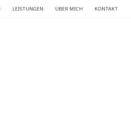
N
LEISTUNGEN
ÜBER MICH
KONTAKT