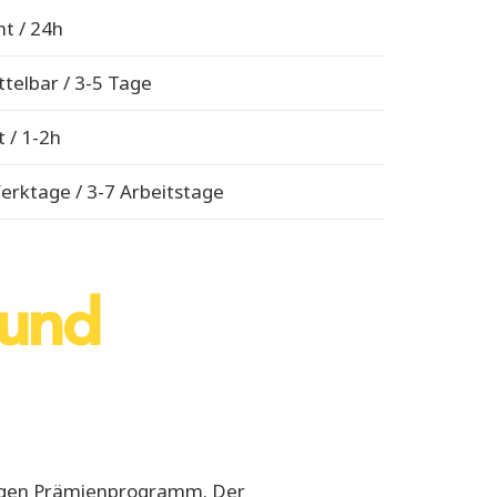
nt / 24h
telbar / 3-5 Tage
t / 1-2h
erktage / 3-7 Arbeitstage
 und
gigen Prämienprogramm. Der