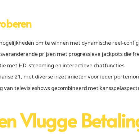
roberen
gelijkheden om te winnen met dynamische reel-configur
sveranderende prijzen met progressieve jackpots die f
tie met HD-streaming en interactieve chatfuncties
aanse 21, met diverse inzetlimieten voor ieder portemo
g van televisieshows gecombineerd met kansspelaspect
en Vlugge Betalin