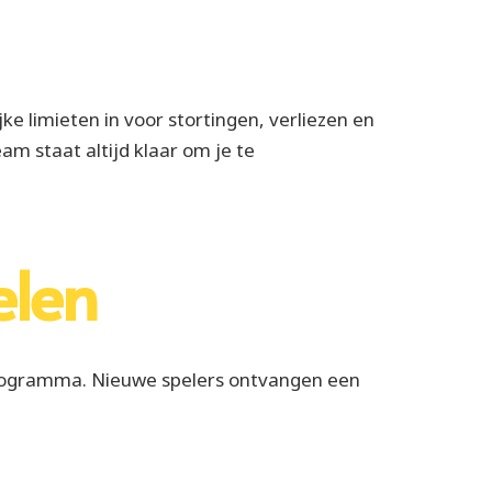
e limieten in voor stortingen, verliezen en
am staat altijd klaar om je te
elen
sprogramma. Nieuwe spelers ontvangen een