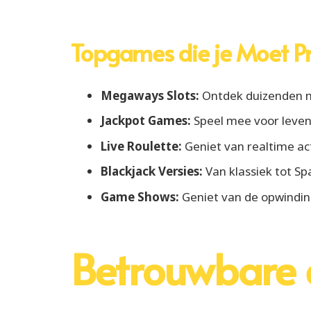
Topgames die je Moet P
Megaways Slots:
Ontdek duizenden mo
Jackpot Games:
Speel mee voor leven
Live Roulette:
Geniet van realtime ac
Blackjack Versies:
Van klassiek tot Sp
Game Shows:
Geniet van de opwindin
Betrouwbare 