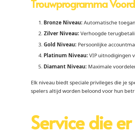
Trouwprogramma Voord
Bronze Niveau:
Automatische toegang 
Zilver Niveau:
Verhoogde terugbetali
Gold Niveau:
Persoonlijke accountma
Platinum Niveau:
VIP uitnodigingen 
Diamant Niveau:
Maximale voordelen 
Elk niveau biedt speciale privileges die je 
spelers altijd worden beloond voor hun betr
Service die er