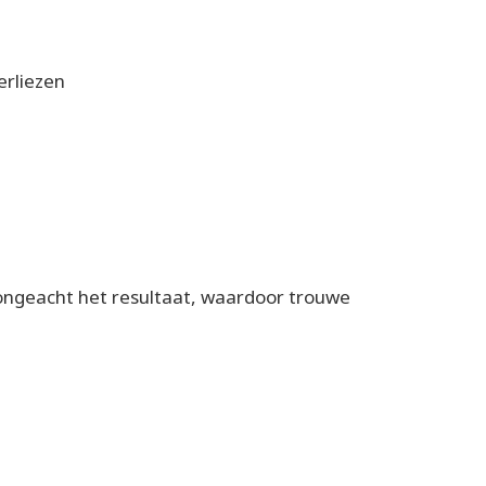
erliezen
t, ongeacht het resultaat, waardoor trouwe