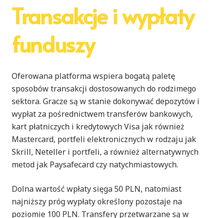
Transakcje i wypłaty
funduszy
Oferowana platforma wspiera bogatą paletę
sposobów transakcji dostosowanych do rodzimego
sektora. Gracze są w stanie dokonywać depozytów i
wypłat za pośrednictwem transferów bankowych,
kart płatniczych i kredytowych Visa jak również
Mastercard, portfeli elektronicznych w rodzaju jak
Skrill, Neteller i portfeli, a również alternatywnych
metod jak Paysafecard czy natychmiastowych.
Dolna wartość wpłaty sięga 50 PLN, natomiast
najniższy próg wypłaty określony pozostaje na
poziomie 100 PLN. Transfery przetwarzane są w