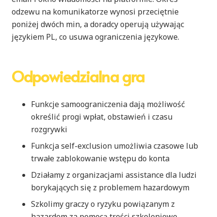
odzewu na komunikatorze wynosi przeciętnie
poniżej dwóch min, a doradcy operują używając
językiem PL, co usuwa ograniczenia językowe.
Odpowiedzialna gra
Funkcje samoograniczenia dają możliwość
określić progi wpłat, obstawień i czasu
rozgrywki
Funkcja self-exclusion umożliwia czasowe lub
trwałe zablokowanie wstępu do konta
Działamy z organizacjami assistance dla ludzi
borykających się z problemem hazardowym
Szkolimy graczy o ryzyku powiązanym z
hazardem za pomocą treści szkoleniowe