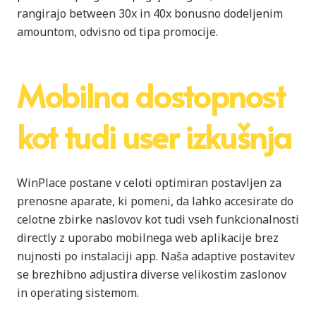
rangirajo between 30x in 40x bonusno dodeljenim
amountom, odvisno od tipa promocije.
Mobilna dostopnost
kot tudi user izkušnja
WinPlace postane v celoti optimiran postavljen za
prenosne aparate, ki pomeni, da lahko accesirate do
celotne zbirke naslovov kot tudi vseh funkcionalnosti
directly z uporabo mobilnega web aplikacije brez
nujnosti po instalaciji app. Naša adaptive postavitev
se brezhibno adjustira diverse velikostim zaslonov
in operating sistemom.