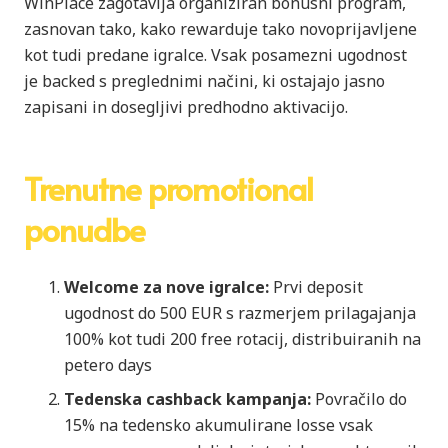
WinPlace zagotavlja organiziran bonusni program,
zasnovan tako, kako rewarduje tako novoprijavljene
kot tudi predane igralce. Vsak posamezni ugodnost
je backed s preglednimi načini, ki ostajajo jasno
zapisani in dosegljivi predhodno aktivacijo.
Trenutne promotional
ponudbe
Welcome za nove igralce:
Prvi deposit
ugodnost do 500 EUR s razmerjem prilagajanja
100% kot tudi 200 free rotacij, distribuiranih na
petero days
Tedenska cashback kampanja:
Povračilo do
15% na tedensko akumulirane losse vsak