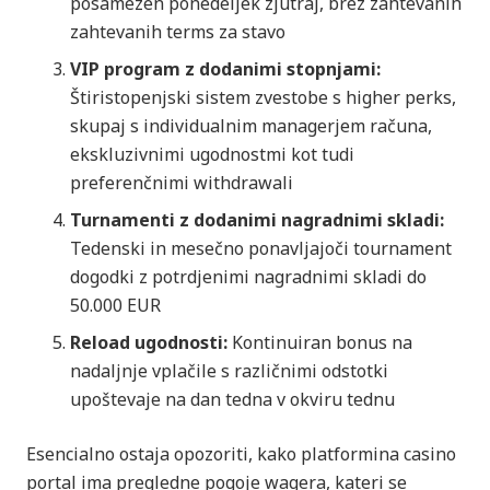
posamezen ponedeljek zjutraj, brez zahtevanih
zahtevanih terms za stavo
VIP program z dodanimi stopnjami:
Štiristopenjski sistem zvestobe s higher perks,
skupaj s individualnim managerjem računa,
ekskluzivnimi ugodnostmi kot tudi
preferenčnimi withdrawali
Turnamenti z dodanimi nagradnimi skladi:
Tedenski in mesečno ponavljajoči tournament
dogodki z potrdjenimi nagradnimi skladi do
50.000 EUR
Reload ugodnosti:
Kontinuiran bonus na
nadaljnje vplačile s različnimi odstotki
upoštevaje na dan tedna v okviru tednu
Esencialno ostaja opozoriti, kako platformina casino
portal ima pregledne pogoje wagera, kateri se