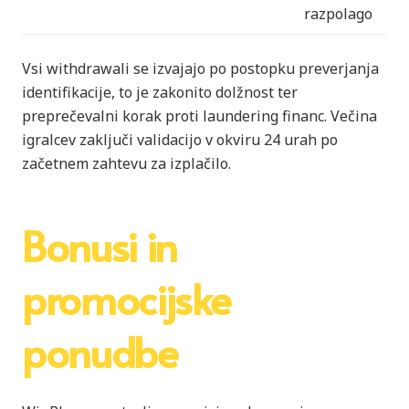
razpolago
Vsi withdrawali se izvajajo po postopku preverjanja
identifikacije, to je zakonito dolžnost ter
preprečevalni korak proti laundering financ. Večina
igralcev zaključi validacijo v okviru 24 urah po
začetnem zahtevu za izplačilo.
Bonusi in
promocijske
ponudbe