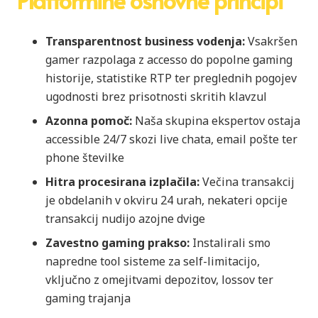
Platformine osnovne principi
Transparentnost business vodenja:
Vsakršen
gamer razpolaga z accesso do popolne gaming
historije, statistike RTP ter preglednih pogojev
ugodnosti brez prisotnosti skritih klavzul
Azonna pomoč:
Naša skupina ekspertov ostaja
accessible 24/7 skozi live chata, email pošte ter
phone številke
Hitra procesirana izplačila:
Večina transakcij
je obdelanih v okviru 24 urah, nekateri opcije
transakcij nudijo azojne dvige
Zavestno gaming prakso:
Instalirali smo
napredne tool sisteme za self-limitacijo,
vključno z omejitvami depozitov, lossov ter
gaming trajanja