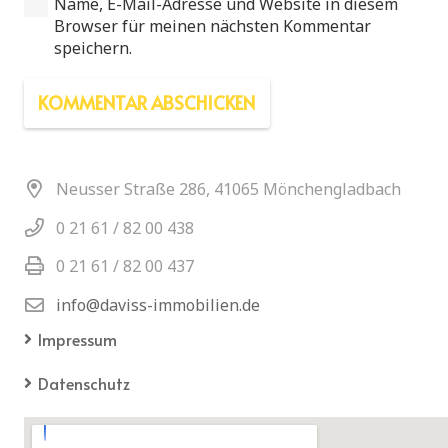
Name, E-Mail-Adresse und Website in diesem
Browser für meinen nächsten Kommentar
speichern.
KOMMENTAR ABSCHICKEN
Neusser Straße 286, 41065 Mönchengladbach
0 21 61 / 82 00 438
0 21 61 / 82 00 437
info@daviss-immobilien.de
Impressum
Datenschutz