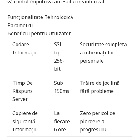
vă contul împotriva accesului neautorizat.
Funcționalitate Tehnologică
Parametru
Beneficiu pentru Utilizator
Codare
SSL
Securitate completă
Informații
tip
a informațiilor
256-
personale
bit
Timp De
Sub
Trăire de joc lină
Răspuns
150ms
fără probleme
Server
Copiere de
La
Zero pericol de
siguranță
fiecare
pierdere a
Informații
6 ore
progresului