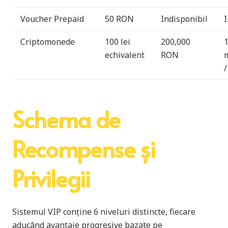
Voucher Prepaid
50 RON
Indisponibil
I
Criptomonede
100 lei
200,000
echivalent
RON
/
Schema de
Recompense și
Privilegii
Sistemul VIP conține 6 niveluri distincte, fiecare
aducând avantaje progresive bazate pe