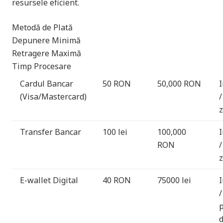
resursele eficient.
Metodă de Plată
Depunere Minimă
Retragere Maximă
Timp Procesare
Cardul Bancar
50 RON
50,000 RON
(Visa/Mastercard)
/
z
Transfer Bancar
100 lei
100,000
I
RON
/
z
E-wallet Digital
40 RON
75000 lei
/