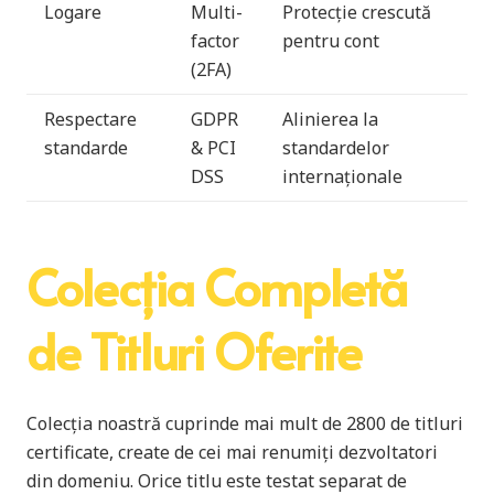
Logare
Multi-
Protecție crescută
factor
pentru cont
(2FA)
Respectare
GDPR
Alinierea la
standarde
& PCI
standardelor
DSS
internaționale
Colecția Completă
de Titluri Oferite
Colecția noastră cuprinde mai mult de 2800 de titluri
certificate, create de cei mai renumiți dezvoltatori
din domeniu. Orice titlu este testat separat de