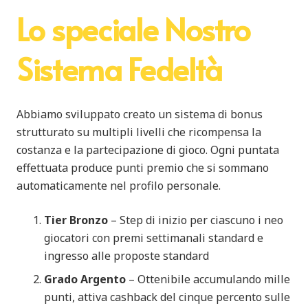
Lo speciale Nostro
Sistema Fedeltà
Abbiamo sviluppato creato un sistema di bonus
strutturato su multipli livelli che ricompensa la
costanza e la partecipazione di gioco. Ogni puntata
effettuata produce punti premio che si sommano
automaticamente nel profilo personale.
Tier Bronzo
– Step di inizio per ciascuno i neo
giocatori con premi settimanali standard e
ingresso alle proposte standard
Grado Argento
– Ottenibile accumulando mille
punti, attiva cashback del cinque percento sulle