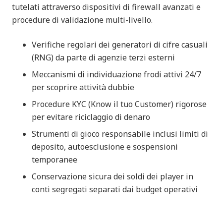
tutelati attraverso dispositivi di firewall avanzati e
procedure di validazione multi-livello.
Verifiche regolari dei generatori di cifre casuali
(RNG) da parte di agenzie terzi esterni
Meccanismi di individuazione frodi attivi 24/7
per scoprire attività dubbie
Procedure KYC (Know il tuo Customer) rigorose
per evitare riciclaggio di denaro
Strumenti di gioco responsabile inclusi limiti di
deposito, autoesclusione e sospensioni
temporanee
Conservazione sicura dei soldi dei player in
conti segregati separati dai budget operativi