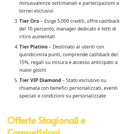
minusvalenze settimanali e partecipazioni a
tornei esclusivi
Tier Oro
– Esige 5.000 crediti, offre cashback
del 10 percento, manager dedicato e tetti di
ritiro aumentati
Tier Platino
– Destinato ai utenti con
quindicimila punti, comprende cashback del
15%, regali su misura e accesso anticipato a
nuovi giochi
Tier VIP Diamond
– Stato esclusivo su
chiamata con benefici personalizzati, eventi
speciali e condizioni su personalizzate
Offerte Stagionali e
Competizioni