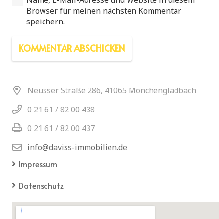
Browser für meinen nächsten Kommentar
speichern.
KOMMENTAR ABSCHICKEN
Neusser Straße 286, 41065 Mönchengladbach
0 21 61 / 82 00 438
0 21 61 / 82 00 437
info@daviss-immobilien.de
Impressum
Datenschutz