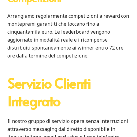
Arrangiamo regolarmente competizioni a reward con
montepremi garantiti che toccano fino a
cinquantamila euro. Le leaderboard vengono
aggiornate in modalità reale e i ricompense
distribuiti spontaneamente ai winner entro 72 ore
ore dalla termine del competizione.
Servizio Clienti
Integrato
Il nostro gruppo di servizio opera senza interruzioni
attraverso messaging dal diretto disponibile in