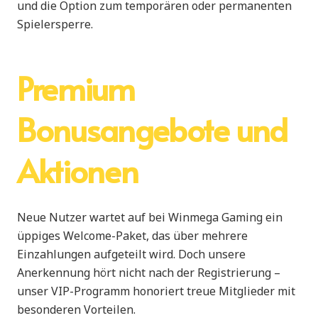
und die Option zum temporären oder permanenten
Spielersperre.
Premium
Bonusangebote und
Aktionen
Neue Nutzer wartet auf bei Winmega Gaming ein
üppiges Welcome-Paket, das über mehrere
Einzahlungen aufgeteilt wird. Doch unsere
Anerkennung hört nicht nach der Registrierung –
unser VIP-Programm honoriert treue Mitglieder mit
besonderen Vorteilen.