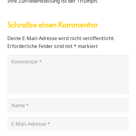
Ihre Zufriedenstellung ist der Triumph.
Schreibe einen Kommentar
Deine E-Mail-Adresse wird nicht veröffentlicht.
Erforderliche Felder sind mit
*
markiert