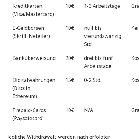
Kreditkarten
10€
1-3 Arbeitstage
Gra
(Visa/Mastercard)
E-Geldbörsen
10€
null bis
Ke
(Skrill, Neteller)
vierundzwanzig
Std.
Banküberweisung
20€
drei bis fünf
Kos
Arbeitstage
Digitalwährungen
15€
0-2 Std.
Kos
(Bitcoin,
Ethereum)
Prepaid-Cards
10€
N/A
Gra
(Paysafecard)
Jegliche Withdrawals werden nach erfolgter