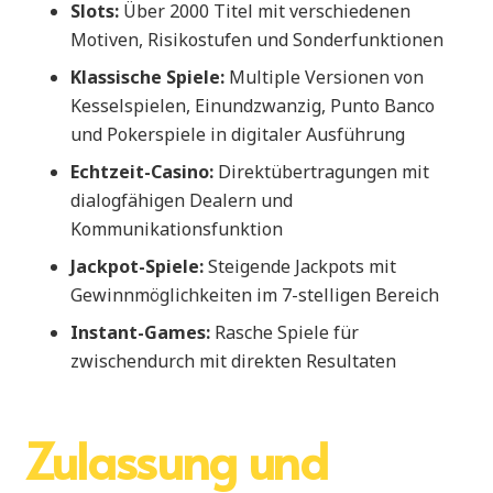
Slots:
Über 2000 Titel mit verschiedenen
Motiven, Risikostufen und Sonderfunktionen
Klassische Spiele:
Multiple Versionen von
Kesselspielen, Einundzwanzig, Punto Banco
und Pokerspiele in digitaler Ausführung
Echtzeit-Casino:
Direktübertragungen mit
dialogfähigen Dealern und
Kommunikationsfunktion
Jackpot-Spiele:
Steigende Jackpots mit
Gewinnmöglichkeiten im 7-stelligen Bereich
Instant-Games:
Rasche Spiele für
zwischendurch mit direkten Resultaten
Zulassung und