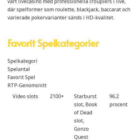
vårt livecasino med professionella croupiers i live,
där spelformer som roulette, blackjack, baccarat och
varierade pokervarianter sänds i HD-kvalitet.
Favorit Spelkategorier
Spelkategori
Spelantal
Favorit Spel
RTP-Genomsnitt
Video slots
2100+
Starburst
96.2
slot, Book
procent
of Dead
slot,
Gonzo
Quest