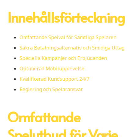
Innehållsförteckning
Omfattande Spelval för Samtliga Spelaren
Säkra Betalningsalternativ och Smidiga Uttag
Speciella Kampanjer och Erbjudanden
Optimerad Mobilupplevelse
Kvalificerad Kundsupport 24/7
Reglering och Spelaransvar
Omfattande
Spelutbud för Varje