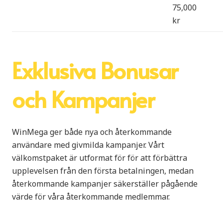
75,000
kr
Exklusiva Bonusar
och Kampanjer
WinMega ger både nya och återkommande
användare med givmilda kampanjer. Vårt
välkomstpaket är utformat för för att förbättra
upplevelsen från den första betalningen, medan
återkommande kampanjer säkerställer pågående
värde för våra återkommande medlemmar.