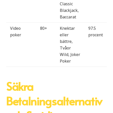
Classic
Blackjack,
Baccarat
Video
80+
Knektar
97.5
poker
eller
procent
bättre,
Tvåor
Wild, Joker
Poker
Säkra
Betalningsalternativ