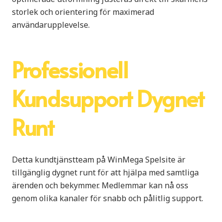
storlek och orientering för maximerad
användarupplevelse.
Professionell
Kundsupport Dygnet
Runt
Detta kundtjänstteam på WinMega Spelsite är
tillgänglig dygnet runt för att hjälpa med samtliga
ärenden och bekymmer. Medlemmar kan nå oss
genom olika kanaler för snabb och pålitlig support.