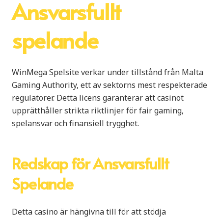
Ansvarsfullt
spelande
WinMega Spelsite verkar under tillstånd från Malta
Gaming Authority, ett av sektorns mest respekterade
regulatorer. Detta licens garanterar att casinot
upprätthåller strikta riktlinjer för fair gaming,
spelansvar och finansiell trygghet.
Redskap för Ansvarsfullt
Spelande
Detta casino är hängivna till för att stödja