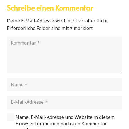
Schreibe einen Kommentar
Deine E-Mail-Adresse wird nicht veröffentlicht.
Erforderliche Felder sind mit
*
markiert
Name, E-Mail-Adresse und Website in diesem
Browser für meinen nächsten Kommentar