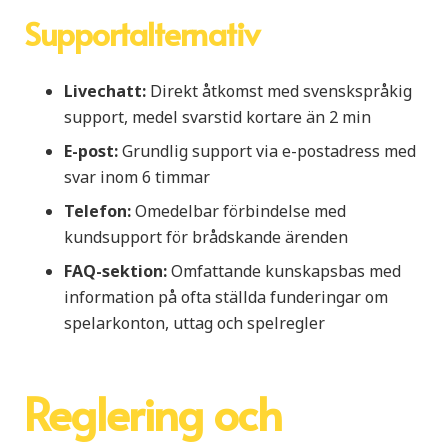
Supportalternativ
Livechatt:
Direkt åtkomst med svenskspråkig
support, medel svarstid kortare än 2 min
E-post:
Grundlig support via e-postadress med
svar inom 6 timmar
Telefon:
Omedelbar förbindelse med
kundsupport för brådskande ärenden
FAQ-sektion:
Omfattande kunskapsbas med
information på ofta ställda funderingar om
spelarkonton, uttag och spelregler
Reglering och