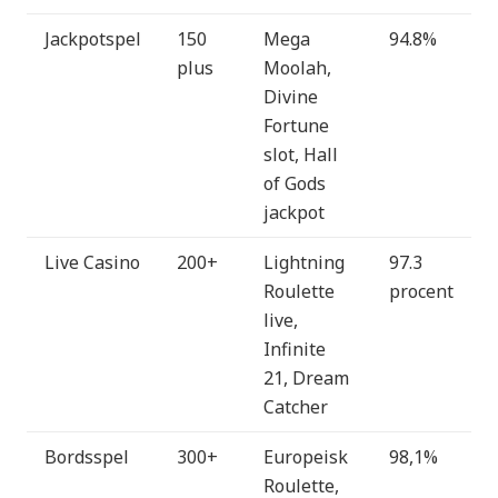
Jackpotspel
150
Mega
94.8%
plus
Moolah,
Divine
Fortune
slot, Hall
of Gods
jackpot
Live Casino
200+
Lightning
97.3
Roulette
procent
live,
Infinite
21, Dream
Catcher
Bordsspel
300+
Europeisk
98,1%
Roulette,