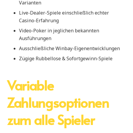
Varianten
Live-Dealer-Spiele einschließlich echter
Casino-Erfahrung
Video-Poker in jeglichen bekannten
Ausführungen
Ausschließliche Winbay-Eigenentwicklungen
Zügige Rubbellose & Sofortgewinn-Spiele
Variable
Zahlungsoptionen
zum alle Spieler