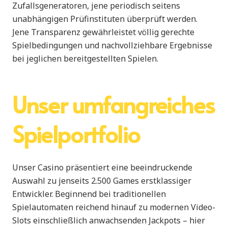
Zufallsgeneratoren, jene periodisch seitens
unabhängigen Prüfinstituten überprüft werden.
Jene Transparenz gewährleistet völlig gerechte
Spielbedingungen und nachvollziehbare Ergebnisse
bei jeglichen bereitgestellten Spielen.
Unser umfangreiches
Spielportfolio
Unser Casino präsentiert eine beeindruckende
Auswahl zu jenseits 2.500 Games erstklassiger
Entwickler. Beginnend bei traditionellen
Spielautomaten reichend hinauf zu modernen Video-
Slots einschließlich anwachsenden Jackpots – hier