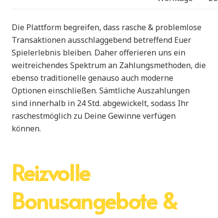
Die Plattform begreifen, dass rasche & problemlose
Transaktionen ausschlaggebend betreffend Euer
Spielerlebnis bleiben. Daher offerieren uns ein
weitreichendes Spektrum an Zahlungsmethoden, die
ebenso traditionelle genauso auch moderne
Optionen einschließen. Sämtliche Auszahlungen
sind innerhalb in 24 Std. abgewickelt, sodass Ihr
raschestmöglich zu Deine Gewinne verfügen
können.
Reizvolle
Bonusangebote &