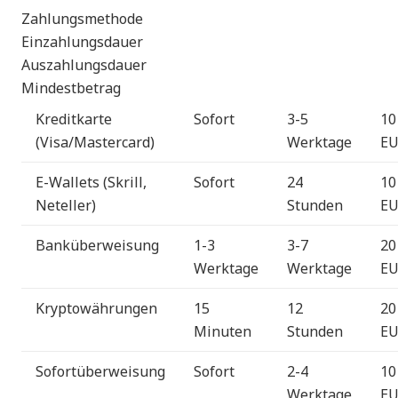
Zahlungsmethode
Einzahlungsdauer
Auszahlungsdauer
Mindestbetrag
Kreditkarte
Sofort
3-5
10
(Visa/Mastercard)
Werktage
E
E-Wallets (Skrill,
Sofort
24
10
Neteller)
Stunden
E
Banküberweisung
1-3
3-7
20
Werktage
Werktage
E
Kryptowährungen
15
12
20
Minuten
Stunden
E
Sofortüberweisung
Sofort
2-4
10
Werktage
E