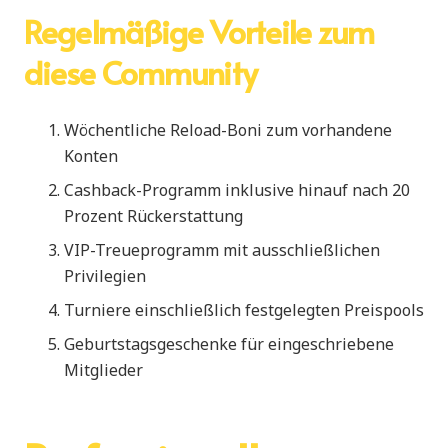
Regelmäßige Vorteile zum
diese Community
Wöchentliche Reload-Boni zum vorhandene
Konten
Cashback-Programm inklusive hinauf nach 20
Prozent Rückerstattung
VIP-Treueprogramm mit ausschließlichen
Privilegien
Turniere einschließlich festgelegten Preispools
Geburtstagsgeschenke für eingeschriebene
Mitglieder