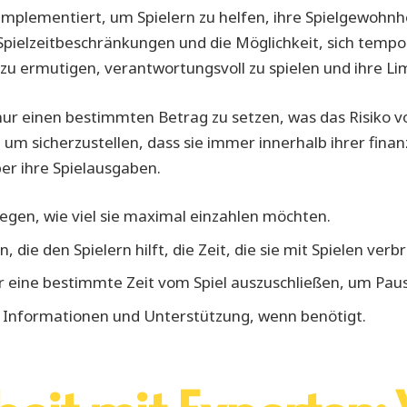
implementiert, um Spielern zu helfen, ihre Spielgewohn
Spielzeitbeschränkungen und die Möglichkeit, sich tempo
 ermutigen, verantwortungsvoll zu spielen und ihre Lim
 nur einen bestimmten Betrag zu setzen, was das Risiko 
 um sicherzustellen, dass sie immer innerhalb ihrer finan
über ihre Spielausgaben.
legen, wie viel sie maximal einzahlen möchten.
 die den Spielern hilft, die Zeit, die sie mit Spielen ver
für eine bestimmte Zeit vom Spiel auszuschließen, um Pa
u Informationen und Unterstützung, wenn benötigt.