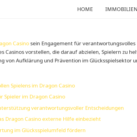
HOME
IMMOBILIE
agon Casino
sein Engagement für verantwortungsvolles S
Casinos vorstellen, die darauf abzielen, Spielern zu hel
ng von Aufklärung und Prävention im Glücksspielsektor u
llen Spielens im Dragon Casino
r Spieler im Dragon Casino
terstützung verantwortungsvoller Entscheidungen
s Dragon Casino externe Hilfe einbezieht
rtung im Glücksspielumfeld fördern