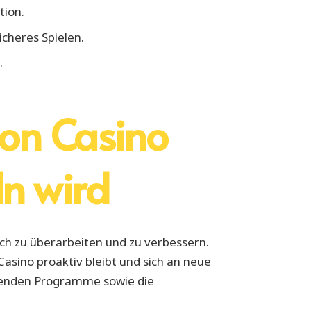
tion.
cheres Spielen.
.
gon Casino
ln wird
ich zu überarbeiten und zu verbessern.
asino proaktiv bleibt und sich an neue
henden Programme sowie die