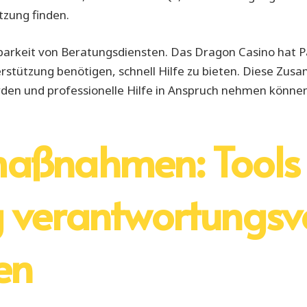
tzung finden.
ügbarkeit von Beratungsdiensten. Das Dragon Casino hat 
stützung benötigen, schnell Hilfe zu bieten. Diese Zusamm
erden und professionelle Hilfe in Anspruch nehmen können
maßnahmen: Tools 
 verantwortungsvo
en