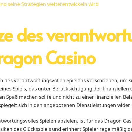
no seine Strategien weiterentwickeln wird
ze des verantwort
Dragon Casino
des verantwortungsvollen Spielens verschrieben, um sich
ines Spiels, das unter Berücksichtigung der finanzielle
elen Spaß machen sollte und nicht zu einer finanziellen Be
spiegelt sich in den angebotenen Dienstleistungen wider.
antwortungsvolles Spielen abzielen, ist für das Dragon C
iken des Glücksspiels und erinnert Spieler regelmäßig da