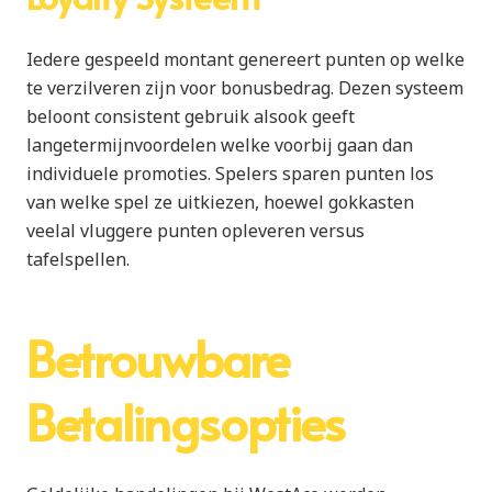
Iedere gespeeld montant genereert punten op welke
te verzilveren zijn voor bonusbedrag. Dezen systeem
beloont consistent gebruik alsook geeft
langetermijnvoordelen welke voorbij gaan dan
individuele promoties. Spelers sparen punten los
van welke spel ze uitkiezen, hoewel gokkasten
veelal vluggere punten opleveren versus
tafelspellen.
Betrouwbare
Betalingsopties