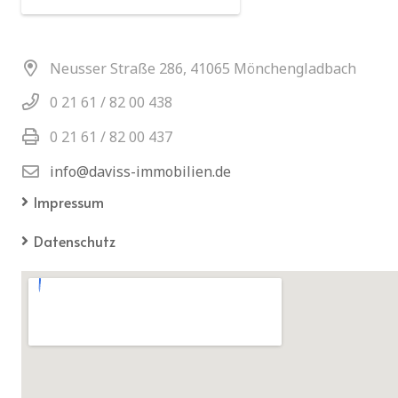
Neusser Straße 286, 41065 Mönchengladbach
0 21 61 / 82 00 438
0 21 61 / 82 00 437
info@daviss-immobilien.de
Impressum
Datenschutz