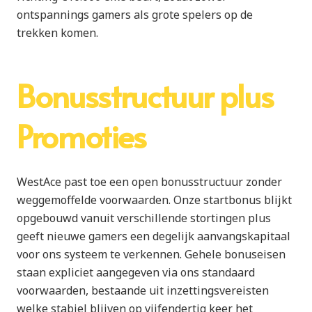
ontspannings gamers als grote spelers op de
trekken komen.
Bonusstructuur plus
Promoties
WestAce past toe een open bonusstructuur zonder
weggemoffelde voorwaarden. Onze startbonus blijkt
opgebouwd vanuit verschillende stortingen plus
geeft nieuwe gamers een degelijk aanvangskapitaal
voor ons systeem te verkennen. Gehele bonuseisen
staan expliciet aangegeven via ons standaard
voorwaarden, bestaande uit inzettingsvereisten
welke stabiel blijven op vijfendertig keer het