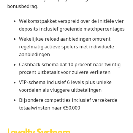
bonusbedrag.
Welkomstpakket verspreid over de initiële vier
deposits inclusief groeiende matchpercentages
Wekelijkse reload aanbiedingen omtrent
regelmatig actieve spelers met individuele
aanbiedingen
Cashback schema dat 10 procent naar twintig
procent uitbetaalt voor zuivere verliezen
VIP-schema inclusief 6 levels plus unieke
voordelen als vluggere uitbetalingen
Bijzondere competities inclusief verzekerde
totaalwinsten naar €50.000
Loyalty Systeem