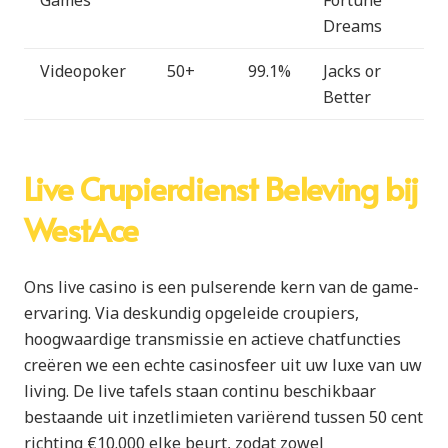
Dreams
Videopoker
50+
99.1%
Jacks or
Better
Live Crupierdienst Beleving bij
WestAce
Ons live casino is een pulserende kern van de game-
ervaring. Via deskundig opgeleide croupiers,
hoogwaardige transmissie en actieve chatfuncties
creëren we een echte casinosfeer uit uw luxe van uw
living. De live tafels staan continu beschikbaar
bestaande uit inzetlimieten variërend tussen 50 cent
richting €10.000 elke beurt, zodat zowel