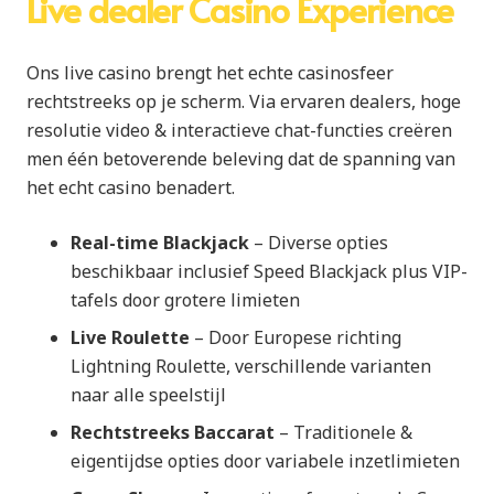
Live dealer Casino Experience
Ons live casino brengt het echte casinosfeer
rechtstreeks op je scherm. Via ervaren dealers, hoge
resolutie video & interactieve chat-functies creëren
men één betoverende beleving dat de spanning van
het echt casino benadert.
Real-time Blackjack
– Diverse opties
beschikbaar inclusief Speed Blackjack plus VIP-
tafels door grotere limieten
Live Roulette
– Door Europese richting
Lightning Roulette, verschillende varianten
naar alle speelstijl
Rechtstreeks Baccarat
– Traditionele &
eigentijdse opties door variabele inzetlimieten