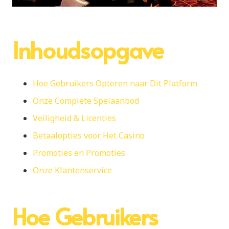
Inhoudsopgave
Hoe Gebruikers Opteren naar Dit Platform
Onze Complete Spelaanbod
Veiligheid & Licenties
Betaalopties voor Het Casino
Promoties en Promoties
Onze Klantenservice
Hoe Gebruikers