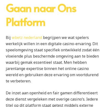
Gaan naar Ons
Platform
Bij
wbetz nederland
begrijpen we wat spelers
werkelijk willen in een digitale casino-ervaring. Dit
speelomgeving staat specifiek ontwikkeld zodat één
vloeiende plus beschermde omgeving aan te bieden
waarbij gemak essentieel staat. Men hebben
jarenlange expertise binnen het online casino
wereld en gebruiken deze ervaring om voortdurend
te verbeteren.
De inzet aan openheid en fair gamen differentieert
deze dienst vergeleken met overige casino’s. Iedere
titel op dit platform staat getest middels externe