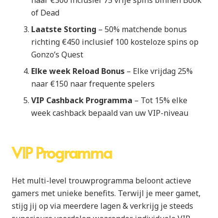
of Dead
Laatste Storting
– 50% matchende bonus
richting €450 inclusief 100 kosteloze spins op
Gonzo’s Quest
Elke week Reload Bonus
– Elke vrijdag 25%
naar €150 naar frequente spelers
VIP Cashback Programma
– Tot 15% elke
week cashback bepaald van uw VIP-niveau
VIP Programma
Het multi-level trouwprogramma beloont actieve
gamers met unieke benefits. Terwijl je meer gamet,
stijg jij op via meerdere lagen & verkrijg je steeds