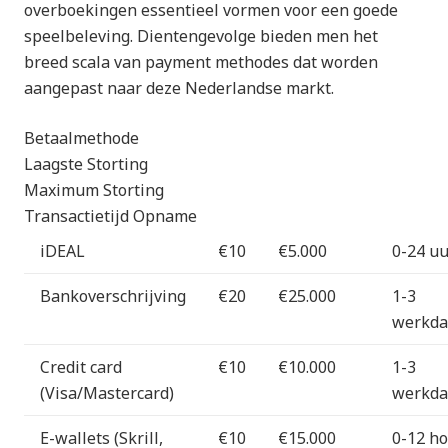
overboekingen essentieel vormen voor een goede
speelbeleving. Dientengevolge bieden men het
breed scala van payment methodes dat worden
aangepast naar deze Nederlandse markt.
Betaalmethode
Laagste Storting
Maximum Storting
Transactietijd Opname
iDEAL
€10
€5.000
0-24 uu
Bankoverschrijving
€20
€25.000
1-3
werkda
Credit card
€10
€10.000
1-3
(Visa/Mastercard)
werkda
E-wallets (Skrill,
€10
€15.000
0-12 h