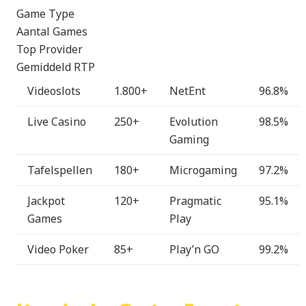
Game Type
Aantal Games
Top Provider
Gemiddeld RTP
Videoslots
1.800+
NetEnt
96.8%
Live Casino
250+
Evolution
98.5%
Gaming
Tafelspellen
180+
Microgaming
97.2%
Jackpot
120+
Pragmatic
95.1%
Games
Play
Video Poker
85+
Play’n GO
99.2%