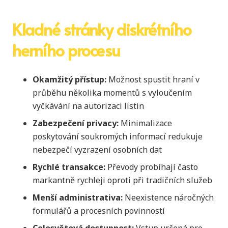
Kladné stránky diskrétního
herního procesu
Okamžitý přístup:
Možnost spustit hraní v
průběhu několika momentů s vyloučením
vyčkávání na autorizaci listin
Zabezpečení privacy:
Minimalizace
poskytování soukromých informací redukuje
nebezpečí vyzrazení osobních dat
Rychlé transakce:
Převody probíhají často
markantně rychleji oproti při tradičních služeb
Menší administrativa:
Neexistence náročných
formulářů a procesních povinností