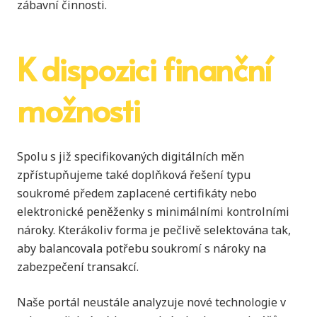
zábavní činnosti.
K dispozici finanční
možnosti
Spolu s již specifikovaných digitálních měn
zpřístupňujeme také doplňková řešení typu
soukromé předem zaplacené certifikáty nebo
elektronické peněženky s minimálními kontrolními
nároky. Kterákoliv forma je pečlivě selektována tak,
aby balancovala potřebu soukromí s nároky na
zabezpečení transakcí.
Naše portál neustále analyzuje nové technologie v