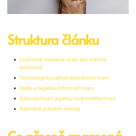
Struktura článku
Co přesně znamená účast bez ověření
totožnosti
Technologický základ diskrétního hraní
Klady a negativa tohoto přístupu
Zabezpečovací aspekty soukromého hraní
Nabízené platební metody