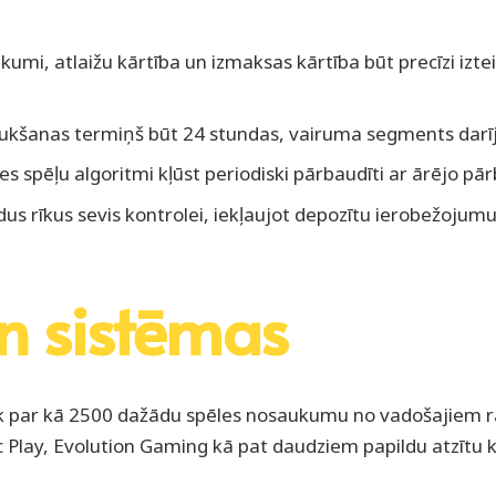
teikumi, atlaižu kārtība un izmaksas kārtība būt precīzi i
šanas termiņš būt 24 stundas, vairuma segments darījum
nes spēļu algoritmi kļūst periodiski pārbaudīti ar ārējo p
s rīkus sevis kontrolei, iekļaujot depozītu ierobežojum
un sistēmas
k par kā 2500 dažādu spēles nosaukumu no vadošajiem r
y, Evolution Gaming kā pat daudziem papildu atzītu kompā