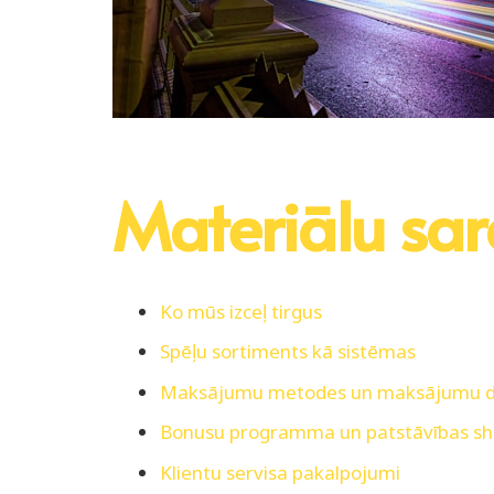
Materiālu sar
Ko mūs izceļ tirgus
Spēļu sortiments kā sistēmas
Maksājumu metodes un maksājumu d
Bonusu programma un patstāvības s
Klientu servisa pakalpojumi