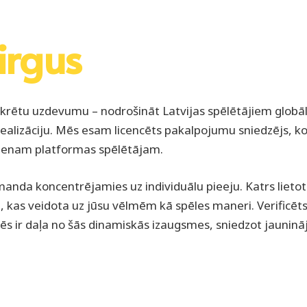
irgus
nkrētu uzdevumu – nodrošināt Latvijas spēlētājiem globā
realizāciju. Mēs esam licencēts pakalpojumu sniedzējs, k
vienam platformas spēlētājam.
a koncentrējamies uz individuālu pieeju. Katrs lietotājs 
kas veidota uz jūsu vēlmēm kā spēles maneri. Verificēts
 mēs ir daļa no šās dinamiskās izaugsmes, sniedzot jauni