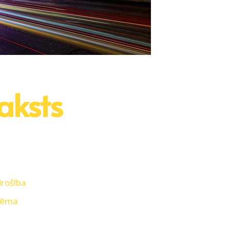
aksts
rošība
hēma