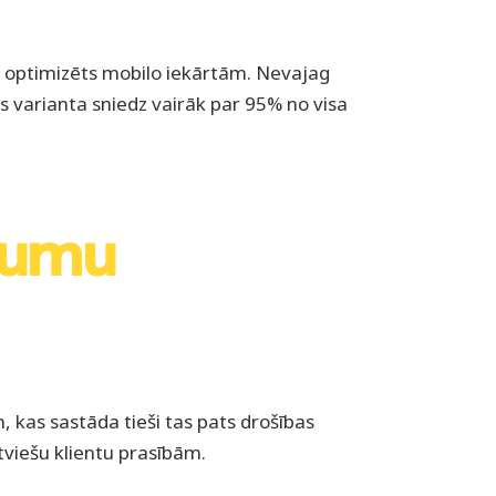
li optimizēts mobilo iekārtām. Nevajag
ās varianta sniedz vairāk par 95% no visa
jumu
kas sastāda tieši tas pats drošības
viešu klientu prasībām.