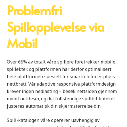
Problemfri
Spillopplevelse via
Mobil
Over 65% av totalt våre spillere foretrekker mobile
spilløkter, og plattformen har derfor optimalisert
hele plattformen spesielt for smarttelefoner pluss
nettbrett. Vår adaptive responsive plattformdesign
krever ingen nedlasting – besøk nettsiden gjennom
mobil nettleser, og det fullstendige spillbiblioteket
justeres automatisk din skjermstørrelse din.
Spill-katalogen våre opererer uavhengig av