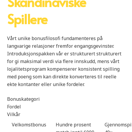
Skandinaviske
Spillere
Vårt unike bonusfilosofi fundamenteres på
langvarige relasjoner fremfor engangsgevinster.
Introduksjonspakken vår er strukturert strukturert
for gi maksimal verdi via flere innskudd, mens vårt
lojalitetsprogram kompenserer konsistent spilling
med poeng som kan direkte konverteres til reelle
ekte kontanter eller unike fordeler.
Bonuskategori
Fordel
Vilkår
Velkomstbonus
Hundre prosent
Gjennomspil