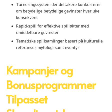
Turneringssystem der deltakere konkurrerer
om betydelige betydelige gevinster hver uke
konsekvent
Rapid-spill for effektive spilløkter med
umiddelbare gevinster
Tematiske spillsamlinger basert på kulturelle
referanser, mytologi samt eventyr
Kampanjer og
Bonusprogrammer
Tilpasset