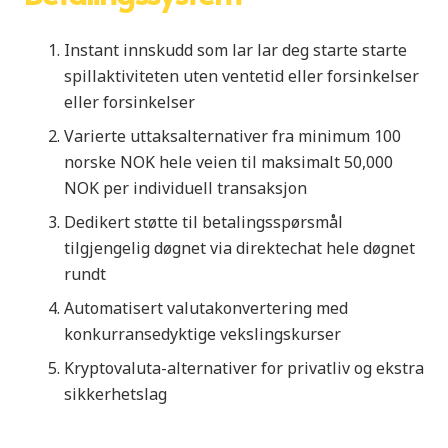
Instant innskudd som lar lar deg starte starte
spillaktiviteten uten ventetid eller forsinkelser
eller forsinkelser
Varierte uttaksalternativer fra minimum 100
norske NOK hele veien til maksimalt 50,000
NOK per individuell transaksjon
Dedikert støtte til betalingsspørsmål
tilgjengelig døgnet via direktechat hele døgnet
rundt
Automatisert valutakonvertering med
konkurransedyktige vekslingskurser
Kryptovaluta-alternativer for privatliv og ekstra
sikkerhetslag