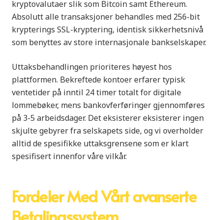
kryptovalutaer slik som Bitcoin samt Ethereum.
Absolutt alle transaksjoner behandles med 256-bit
krypterings SSL-kryptering, identisk sikkerhetsnivå
som benyttes av store internasjonale bankselskaper.
Uttaksbehandlingen prioriteres høyest hos
plattformen. Bekreftede kontoer erfarer typisk
ventetider på inntil 24 timer totalt for digitale
lommebøker, mens bankovferføringer gjennomføres
på 3-5 arbeidsdager. Det eksisterer eksisterer ingen
skjulte gebyrer fra selskapets side, og vi overholder
alltid de spesifikke uttaksgrensene som er klart
spesifisert innenfor våre vilkår.
Fordeler Med Vårt avanserte
Betalingssystem