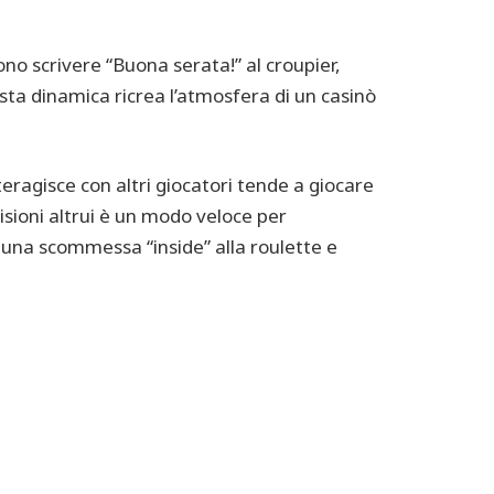
ono scrivere “Buona serata!” al croupier,
sta dinamica ricrea l’atmosfera di un casinò
teragisce con altri giocatori tende a giocare
isioni altrui è un modo veloce per
una scommessa “inside” alla roulette e