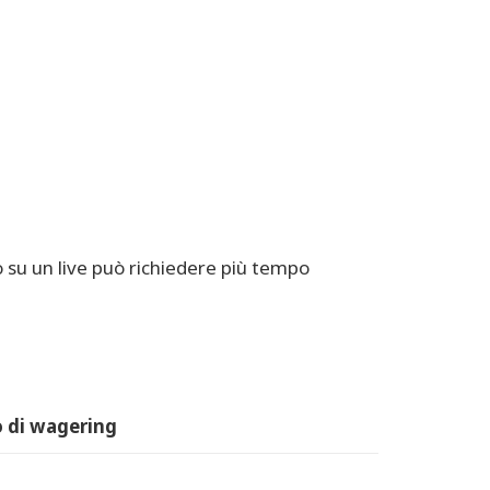
to su un live può richiedere più tempo
 di wagering