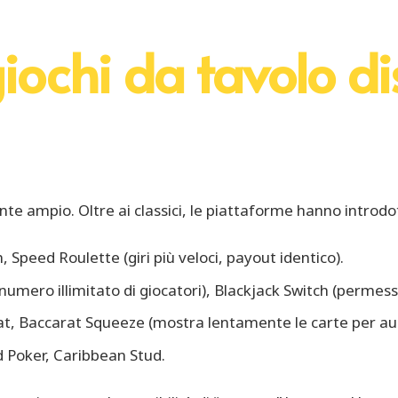
giochi da tavolo di
te ampio. Oltre ai classici, le piattaforme hanno introdot
 Speed Roulette (giri più veloci, payout identico).
on numero illimitato di giocatori), Blackjack Switch (permes
at, Baccarat Squeeze (mostra lentamente le carte per a
d Poker, Caribbean Stud.