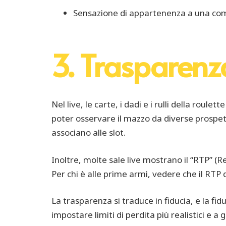
Sensazione di appartenenza a una commu
3. Trasparenz
Nel live, le carte, i dadi e i rulli della roul
poter osservare il mazzo da diverse prospett
associano alle slot.
Inoltre, molte sale live mostrano il “RTP” (R
Per chi è alle prime armi, vedere che il RTP 
La trasparenza si traduce in fiducia, e la fi
impostare limiti di perdita più realistici e a 