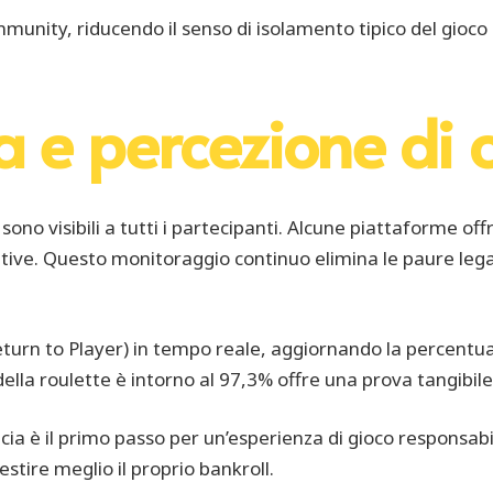
nity, riducendo il senso di isolamento tipico del gioco s
a e percezione di 
ette sono visibili a tutti i partecipanti. Alcune piattaforme 
ive. Questo monitoraggio continuo elimina le paure legate
eturn to Player) in tempo reale, aggiornando la percentual
della roulette è intorno al 97,3% offre una prova tangibile
ducia è il primo passo per un’esperienza di gioco responsab
gestire meglio il proprio bankroll.