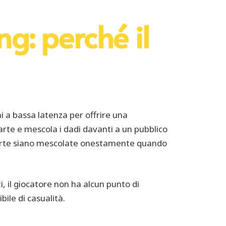
ng: perché il
i a bassa latenza per offrire una
 carte e mescola i dadi davanti a un pubblico
 carte siano mescolate onestamente quando
i, il giocatore non ha alcun punto di
ile di casualità.