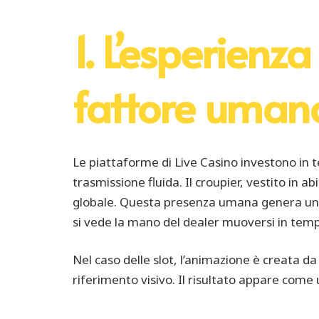
1. L’esperienz
fattore uman
Le piattaforme di Live Casino investono in 
trasmissione fluida. Il croupier, vestito in a
globale. Questa presenza umana genera un s
si vede la mano del dealer muoversi in temp
Nel caso delle slot, l’animazione è creata da
riferimento visivo. Il risultato appare come 