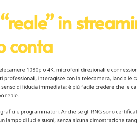
a “reale” in streami
o conta
telecamere 1080p o 4K, microfoni direzionali e connession
biti professionali, interagisce con la telecamera, lancia le
enso di fiducia immediata: è più facile credere che le
o reale.
 grafici e programmatori. Anche se gli RNG sono certificat
un lampo di luci e suoni, senza alcuna dimostrazione tangib