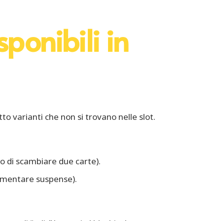
sponibili in
to varianti che non si trovano nelle slot.
so di scambiare due carte).
umentare suspense).