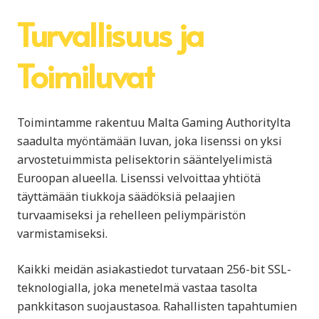
Turvallisuus ja
Toimiluvat
Toimintamme rakentuu Malta Gaming Authoritylta
saadulta myöntämään luvan, joka lisenssi on yksi
arvostetuimmista pelisektorin sääntelyelimistä
Euroopan alueella. Lisenssi velvoittaa yhtiötä
täyttämään tiukkoja säädöksiä pelaajien
turvaamiseksi ja rehelleen peliympäristön
varmistamiseksi.
Kaikki meidän asiakastiedot turvataan 256-bit SSL-
teknologialla, joka menetelmä vastaa tasolta
pankkitason suojaustasoa. Rahallisten tapahtumien