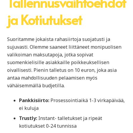
Tallennusvaihtoehdot
ja Kotiutukset
Suoritamme jokaista rahasiirtoja suojatusti ja
sujuvasti. Olemme saaneet liittäneet monipuolisen
valikoiman maksutapoja, jotka sopivat
suomenkielisille asiakkaille poikkeuksellisen
oivallisesti. Pienin talletus on 10 euron, joka asia
antaa mahdollisuuden pelaamisen myös
vähäisemmällä budjetilla.
Pankkisiirto:
Prosessointiaikä 1-3 virkapäivää,
ei kuluja
Trustly:
Instant- talletukset ja ripeät
kotiutukset 0-24 tunnissa