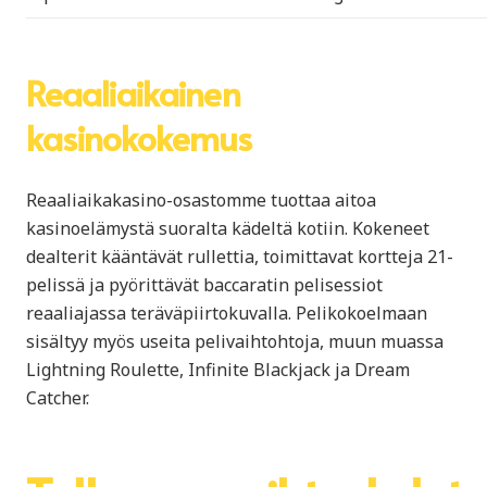
Reaaliaikainen
kasinokokemus
Reaaliaikakasino-osastomme tuottaa aitoa
kasinoelämystä suoralta kädeltä kotiin. Kokeneet
dealterit kääntävät rullettia, toimittavat kortteja 21-
pelissä ja pyörittävät baccaratin pelisessiot
reaaliajassa teräväpiirtokuvalla. Pelikokoelmaan
sisältyy myös useita pelivaihtohtoja, muun muassa
Lightning Roulette, Infinite Blackjack ja Dream
Catcher.