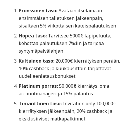
Pronssinen taso:
Avataan itselämään
ensimmäisen talletuksen jälkeenpäin,
sisältäen 5% viikottaisen käteispalautuksen
Hopea taso:
Tarvitsee 5000€ läpipeluuta,
kohottaa palautuksen 7%:iin ja tarjoaa
syntymäpäivälahjan
Kultainen taso:
20,000€ kierrätyksen perään,
10% cashback ja kuukausittain tarjottavat
uudelleenlatausbonukset
Platinum porras:
50,000€ kierrätys, oma
accountmanageri ja 15% palautus
Timanttinen taso:
Invitation only 100,000€
kierrätyksen jälkeenpäin, 20% cashback ja
eksklusiiviset matkapalkinnot