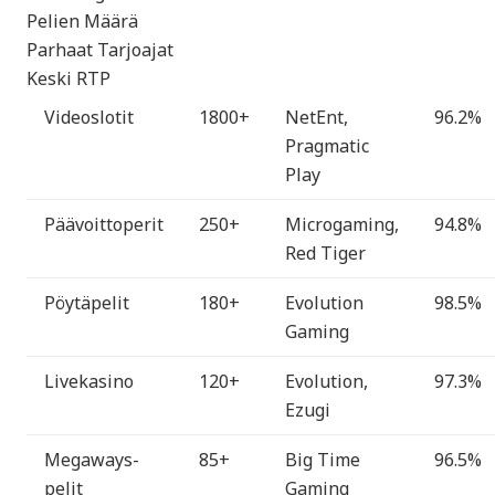
Pelien Määrä
Parhaat Tarjoajat
Keski RTP
Videoslotit
1800+
NetEnt,
96.2%
Pragmatic
Play
Päävoittoperit
250+
Microgaming,
94.8%
Red Tiger
Pöytäpelit
180+
Evolution
98.5%
Gaming
Livekasino
120+
Evolution,
97.3%
Ezugi
Megaways-
85+
Big Time
96.5%
pelit
Gaming