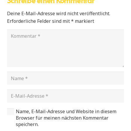
Schreibe einen Kommentar
Deine E-Mail-Adresse wird nicht veröffentlicht.
Erforderliche Felder sind mit
*
markiert
Name, E-Mail-Adresse und Website in diesem
Browser für meinen nächsten Kommentar
speichern.