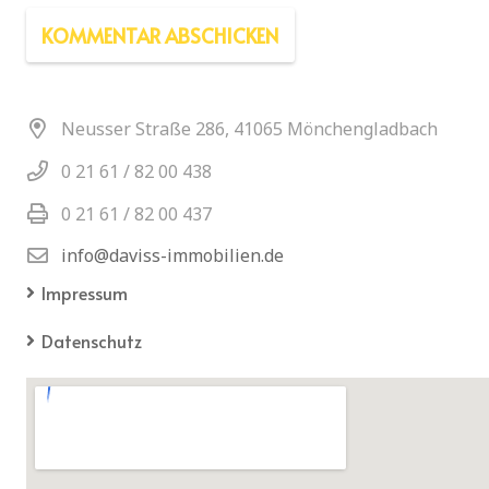
KOMMENTAR ABSCHICKEN
Neusser Straße 286, 41065 Mönchengladbach
0 21 61 / 82 00 438
0 21 61 / 82 00 437
info@daviss-immobilien.de
Impressum
Datenschutz