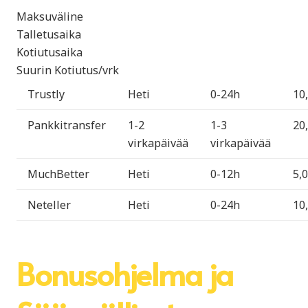
Maksuväline
Talletusaika
Kotiutusaika
Suurin Kotiutus/vrk
Trustly
Heti
0-24h
10
Pankkitransfer
1-2
1-3
20
virkapäivää
virkapäivää
MuchBetter
Heti
0-12h
5,
Neteller
Heti
0-24h
10
Bonusohjelma ja