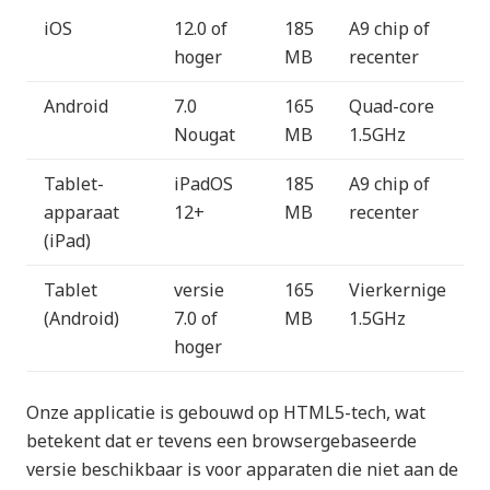
iOS
12.0 of
185
A9 chip of
hoger
MB
recenter
Android
7.0
165
Quad-core
Nougat
MB
1.5GHz
Tablet-
iPadOS
185
A9 chip of
apparaat
12+
MB
recenter
(iPad)
Tablet
versie
165
Vierkernige
(Android)
7.0 of
MB
1.5GHz
hoger
Onze applicatie is gebouwd op HTML5-tech, wat
betekent dat er tevens een browsergebaseerde
versie beschikbaar is voor apparaten die niet aan de