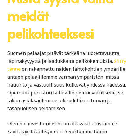
meidät
pelikohteeksesi
Suomen pelaajat pitävät tärkeänä luotettavuutta,
läpinäkyvyyttä ja laadukkaita pelikokemuksia.
siirry
tänne
on rakennettu näiden lähtökohtien ympärille
antaen pelaajillemme varman ympäristön, missä
nautinto ja vastuullisuus kulkevat yhdessä kädessä.
Operointi perustuu lailliselle peliluovutukselle, se
takaa asiakkaillemme oikeudellisen turvan ja
tasapuolisen pelaamisen.
Olemme investoineet huomattavasti alustamme
käyttäjäystävällisyyteen. Sivustomme toimii