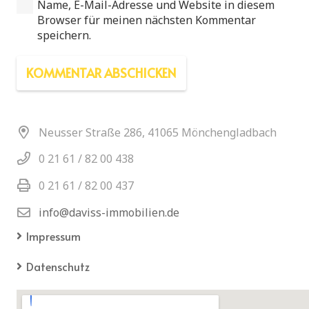
Name, E-Mail-Adresse und Website in diesem
Browser für meinen nächsten Kommentar
speichern.
KOMMENTAR ABSCHICKEN
Neusser Straße 286, 41065 Mönchengladbach
0 21 61 / 82 00 438
0 21 61 / 82 00 437
info@daviss-immobilien.de
Impressum
Datenschutz