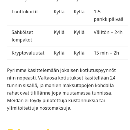
Luottokortit
Kyllä
Kyllä
1-5
pankkipäivää
Sähköiset
Kyllä
Kyllä
Välitön – 24h
lompakot
Kryptovaluutat
Kyllä
Kyllä
15 min – 2h
Pyrimme käsittelemään jokaisen kotiutuspyynnöt
niin nopeasti. Valtaosa kotiutukset käsitellään 24
tunnin sisällä, ja monien maksutapojen kohdalla
rahat ovat tilillänne jopa muutamassa tunnissa.
Meidän ei löydy piilotettuja kustannuksia tai
ylimitoitettuja nostomaksuja.