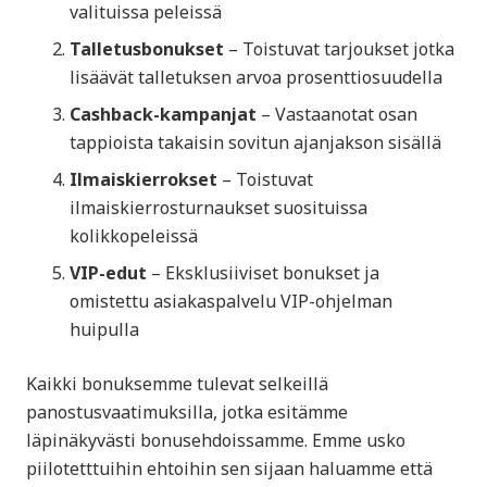
valituissa peleissä
Talletusbonukset
– Toistuvat tarjoukset jotka
lisäävät talletuksen arvoa prosenttiosuudella
Cashback-kampanjat
– Vastaanotat osan
tappioista takaisin sovitun ajanjakson sisällä
Ilmaiskierrokset
– Toistuvat
ilmaiskierrosturnaukset suosituissa
kolikkopeleissä
VIP-edut
– Eksklusiiviset bonukset ja
omistettu asiakaspalvelu VIP-ohjelman
huipulla
Kaikki bonuksemme tulevat selkeillä
panostusvaatimuksilla, jotka esitämme
läpinäkyvästi bonusehdoissamme. Emme usko
piilotetttuihin ehtoihin sen sijaan haluamme että