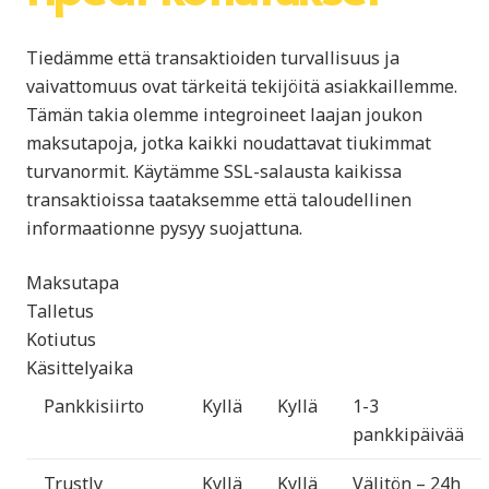
Tiedämme että transaktioiden turvallisuus ja
vaivattomuus ovat tärkeitä tekijöitä asiakkaillemme.
Tämän takia olemme integroineet laajan joukon
maksutapoja, jotka kaikki noudattavat tiukimmat
turvanormit. Käytämme SSL-salausta kaikissa
transaktioissa taataksemme että taloudellinen
informaationne pysyy suojattuna.
Maksutapa
Talletus
Kotiutus
Käsittelyaika
Pankkisiirto
Kyllä
Kyllä
1-3
pankkipäivää
Trustly
Kyllä
Kyllä
Välitön – 24h