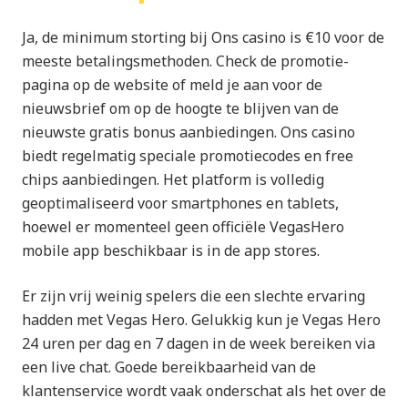
Ja, de minimum storting bij Ons casino is €10 voor de
meeste betalingsmethoden. Check de promotie-
pagina op de website of meld je aan voor de
nieuwsbrief om op de hoogte te blijven van de
nieuwste gratis bonus aanbiedingen. Ons casino
biedt regelmatig speciale promotiecodes en free
chips aanbiedingen. Het platform is volledig
geoptimaliseerd voor smartphones en tablets,
hoewel er momenteel geen officiële VegasHero
mobile app beschikbaar is in de app stores.
Er zijn vrij weinig spelers die een slechte ervaring
hadden met Vegas Hero. Gelukkig kun je Vegas Hero
24 uren per dag en 7 dagen in de week bereiken via
een live chat. Goede bereikbaarheid van de
klantenservice wordt vaak onderschat als het over de