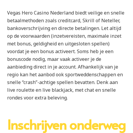
Vegas Hero Casino Nederland biedt veilige en snelle
betaalmethoden zoals creditcard, Skrill of Neteller,
bankoverschrijving en directe betalingen. Let altijd
op de voorwaarden (inzetvereisten, maximale inzet
met bonus, geldigheid en uitgesloten spellen)
voordat je een bonus activeert. Soms heb je een
bonuscode nodig, maar vaak activeer je de
aanbieding direct in je account. Afhankelijk van je
regio kan het aanbod ook sportweddenschappen en
snelle “crash”-achtige spellen bevatten. Denk aan
live roulette en live blackjack, met chat en snelle
rondes voor extra beleving.
Inschrijven onderweg