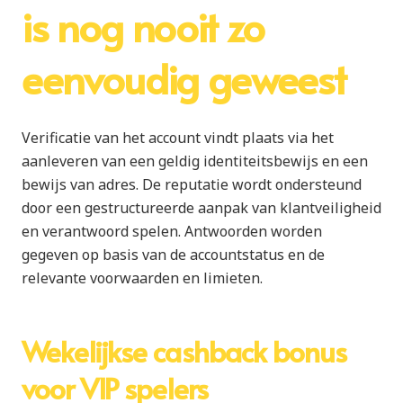
is nog nooit zo
eenvoudig geweest
Verificatie van het account vindt plaats via het
aanleveren van een geldig identiteitsbewijs en een
bewijs van adres. De reputatie wordt ondersteund
door een gestructureerde aanpak van klantveiligheid
en verantwoord spelen. Antwoorden worden
gegeven op basis van de accountstatus en de
relevante voorwaarden en limieten.
Wekelijkse cashback bonus
voor VIP spelers