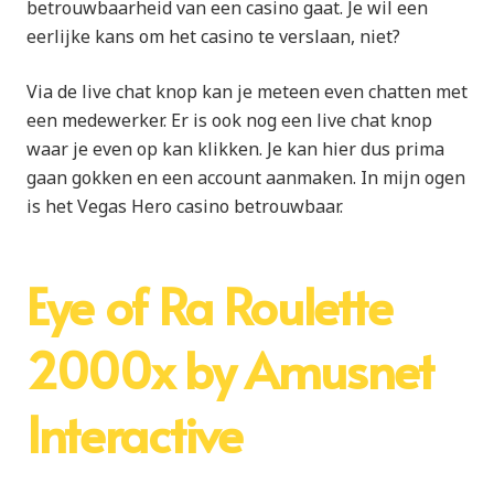
betrouwbaarheid van een casino gaat. Je wil een
eerlijke kans om het casino te verslaan, niet?
Via de live chat knop kan je meteen even chatten met
een medewerker. Er is ook nog een live chat knop
waar je even op kan klikken. Je kan hier dus prima
gaan gokken en een account aanmaken. In mijn ogen
is het Vegas Hero casino betrouwbaar.
Eye of Ra Roulette
2000x by Amusnet
Interactive