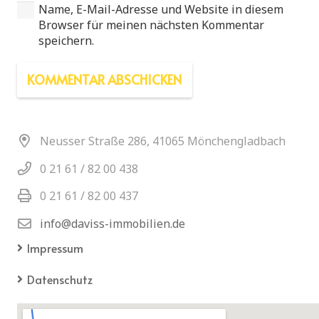
Name, E-Mail-Adresse und Website in diesem
Browser für meinen nächsten Kommentar
speichern.
KOMMENTAR ABSCHICKEN
Neusser Straße 286, 41065 Mönchengladbach
0 21 61 / 82 00 438
0 21 61 / 82 00 437
info@daviss-immobilien.de
Impressum
Datenschutz