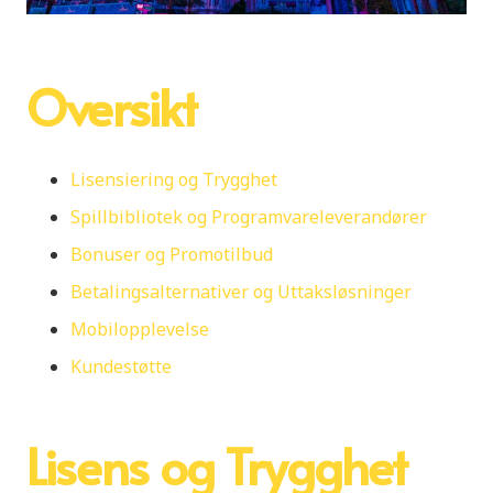
Oversikt
Lisensiering og Trygghet
Spillbibliotek og Programvareleverandører
Bonuser og Promotilbud
Betalingsalternativer og Uttaksløsninger
Mobilopplevelse
Kundestøtte
Lisens og Trygghet