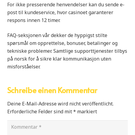
For ikke presserende henvendelser kan du sende e-
post til kundeservice, hvor casinoet garanterer
respons innen 12 timer.
FAQ-seksjonen vår dekker de hyppigst stilte
spørsmål om opprettelse, bonuser, betalinger og
tekniske problemer. Samtlige supporttjenester tilbys
på norsk for å sikre klar kommunikasjon uten
misforståelser.
Schreibe einen Kommentar
Deine E-Mail-Adresse wird nicht veröffentlicht.
Erforderliche Felder sind mit
*
markiert