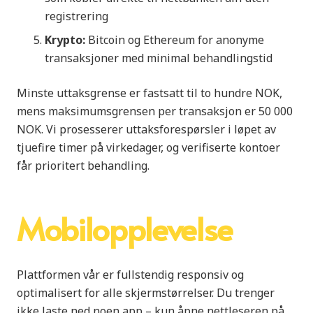
registrering
Krypto:
Bitcoin og Ethereum for anonyme
transaksjoner med minimal behandlingstid
Minste uttaksgrense er fastsatt til to hundre NOK,
mens maksimumsgrensen per transaksjon er 50 000
NOK. Vi prosesserer uttaksforespørsler i løpet av
tjuefire timer på virkedager, og verifiserte kontoer
får prioritert behandling.
Mobilopplevelse
Plattformen vår er fullstendig responsiv og
optimalisert for alle skjermstørrelser. Du trenger
ikke laste ned noen app – kun åpne nettleseren på