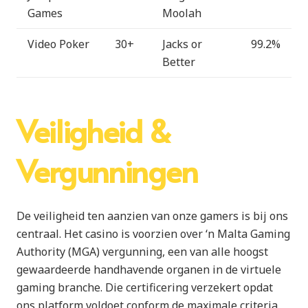
Games
Moolah
Video Poker
30+
Jacks or
99.2%
Better
Veiligheid &
Vergunningen
De veiligheid ten aanzien van onze gamers is bij ons
centraal. Het casino is voorzien over ‘n Malta Gaming
Authority (MGA) vergunning, een van alle hoogst
gewaardeerde handhavende organen in de virtuele
gaming branche. Die certificering verzekert opdat
ons platform voldoet conform de maximale criteria