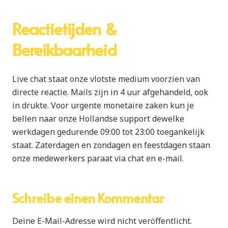
Reactietijden &
Bereikbaarheid
Live chat staat onze vlotste medium voorzien van
directe reactie. Mails zijn in 4 uur afgehandeld, ook
in drukte. Voor urgente monetaire zaken kun je
bellen naar onze Hollandse support dewelke
werkdagen gedurende 09:00 tot 23:00 toegankelijk
staat. Zaterdagen en zondagen en feestdagen staan
onze medewerkers paraat via chat en e-mail.
Schreibe einen Kommentar
Deine E-Mail-Adresse wird nicht veröffentlicht.