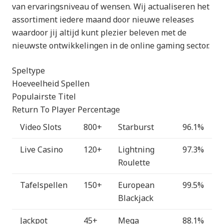
van ervaringsniveau of wensen. Wij actualiseren het
assortiment iedere maand door nieuwe releases
waardoor jij altijd kunt plezier beleven met de
nieuwste ontwikkelingen in de online gaming sector.
Speltype
Hoeveelheid Spellen
Populairste Titel
Return To Player Percentage
Video Slots
800+
Starburst
96.1%
Live Casino
120+
Lightning
97.3%
Roulette
Tafelspellen
150+
European
99.5%
Blackjack
Jackpot
45+
Mega
88.1%