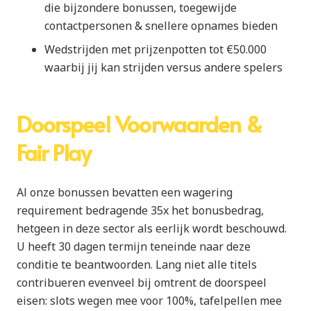
die bijzondere bonussen, toegewijde
contactpersonen & snellere opnames bieden
Wedstrijden met prijzenpotten tot €50.000
waarbij jij kan strijden versus andere spelers
Doorspeel Voorwaarden &
Fair Play
Al onze bonussen bevatten een wagering
requirement bedragende 35x het bonusbedrag,
hetgeen in deze sector als eerlijk wordt beschouwd.
U heeft 30 dagen termijn teneinde naar deze
conditie te beantwoorden. Lang niet alle titels
contribueren evenveel bij omtrent de doorspeel
eisen: slots wegen mee voor 100%, tafelpellen mee