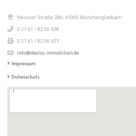
Neusser Straße 286, 41065 Mönchengladbach
0 21 61 / 82 00 438
0 21 61 / 82 00 437
info@daviss-immobilien.de
Impressum
Datenschutz