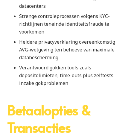
datacenters
Strenge controleprocessen volgens KYC-
richtlijnen teneinde identiteitsfraude te
voorkomen
Heldere privacyverklaring overeenkomstig
AVG-wetgeving ten behoeve van maximale
databescherming
Verantwoord gokken tools zoals
depositolimieten, time-outs plus zelftests
inzake gokproblemen
Betaalopties &
Transacties