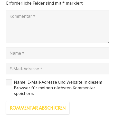
Erforderliche Felder sind mit
*
markiert
Name, E-Mail-Adresse und Website in diesem
Browser für meinen nächsten Kommentar
speichern.
KOMMENTAR ABSCHICKEN