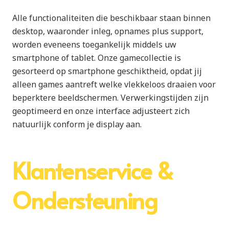
Alle functionaliteiten die beschikbaar staan binnen
desktop, waaronder inleg, opnames plus support,
worden eveneens toegankelijk middels uw
smartphone of tablet. Onze gamecollectie is
gesorteerd op smartphone geschiktheid, opdat jij
alleen games aantreft welke vlekkeloos draaien voor
beperktere beeldschermen. Verwerkingstijden zijn
geoptimeerd en onze interface adjusteert zich
natuurlijk conform je display aan.
Klantenservice &
Ondersteuning