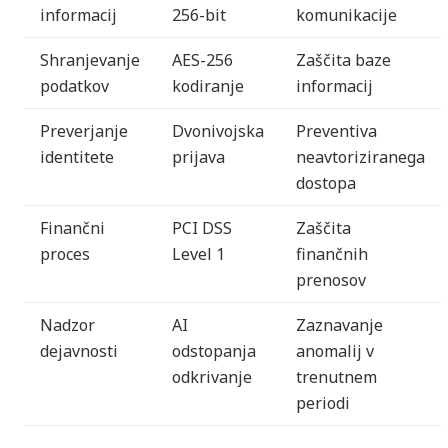
informacij
256-bit
komunikacije
Shranjevanje
AES-256
Zaščita baze
podatkov
kodiranje
informacij
Preverjanje
Dvonivojska
Preventiva
identitete
prijava
neavtoriziranega
dostopa
Finančni
PCI DSS
Zaščita
proces
Level 1
finančnih
prenosov
Nadzor
AI
Zaznavanje
dejavnosti
odstopanja
anomalij v
odkrivanje
trenutnem
periodi