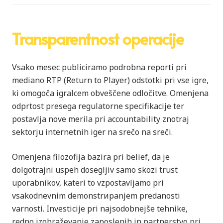
Transparentnost operacije
Vsako mesec publiciramo podrobna reporti pri
mediano RTP (Return to Player) odstotki pri vse igre,
ki omogoča igralcem obveščene odločitve. Omenjena
odprtost presega regulatorne specifikacije ter
postavlja nove merila pri accountability znotraj
sektorju internetnih iger na srečo na sreči.
Omenjena filozofija bazira pri belief, da je
dolgotrajni uspeh dosegljiv samo skozi trust
uporabnikov, kateri to vzpostavljamo pri
vsakodnevnim demonstrирanjem predanosti
varnosti. Investicije pri najsodobnejše tehnike,
redno izobraževanje zaposlenih in partnerstvo pri