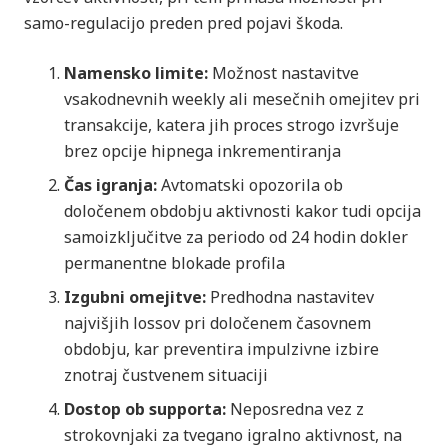
samo-regulacijo preden pred pojavi škoda.
Namensko limite:
Možnost nastavitve
vsakodnevnih weekly ali mesečnih omejitev pri
transakcije, katera jih proces strogo izvršuje
brez opcije hipnega inkrementiranja
Čas igranja:
Avtomatski opozorila ob
določenem obdobju aktivnosti kakor tudi opcija
samoizključitve za periodo od 24 hodin dokler
permanentne blokade profila
Izgubni omejitve:
Predhodna nastavitev
najvišjih lossov pri določenem časovnem
obdobju, kar preventira impulzivne izbire
znotraj čustvenem situaciji
Dostop ob supporta:
Neposredna vez z
strokovnjaki za tvegano igralno aktivnost, na