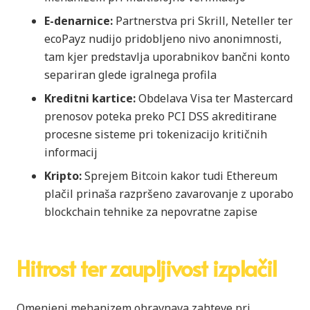
E-denarnice:
Partnerstva pri Skrill, Neteller ter
ecoPayz nudijo pridobljeno nivo anonimnosti,
tam kjer predstavlja uporabnikov bančni konto
separiran glede igralnega profila
Kreditni kartice:
Obdelava Visa ter Mastercard
prenosov poteka preko PCI DSS akreditirane
procesne sisteme pri tokenizacijo kritičnih
informacij
Kripto:
Sprejem Bitcoin kakor tudi Ethereum
plačil prinaša razpršeno zavarovanje z uporabo
blockchain tehnike za nepоvratne zapise
Hitrost ter zaupljivost izplačil
Omenjeni mehanizem obravnava zahteve pri