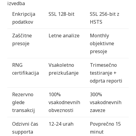
izvedba
Enkripcija
SSL 128-bit
SSL 256-bit z
podatkov
HSTS
Zaščitne
Letne analize
Monthly
presoje
objektivne
presoje
RNG
Vsakoletno
Trimesečno
certifikacija
preizkušanje
testiranje +
odprta reporti
Rezervno
100%
300%
glede
vsakodnevnih
vsakodnevnih
transakcij
obveznosti
zaveze
Odzivni čas
12-24 urah
Povprečno 15
supporta
minut