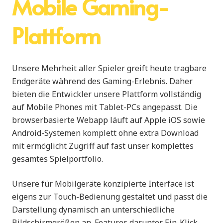
Mobile Gaming-
Plattform
Unsere Mehrheit aller Spieler greift heute tragbare
Endgeräte während des Gaming-Erlebnis. Daher
bieten die Entwickler unsere Plattform vollständig
auf Mobile Phones mit Tablet-PCs angepasst. Die
browserbasierte Webapp läuft auf Apple iOS sowie
Android-Systemen komplett ohne extra Download
mit ermöglicht Zugriff auf fast unser komplettes
gesamtes Spielportfolio.
Unsere für Mobilgeräte konzipierte Interface ist
eigens zur Touch-Bedienung gestaltet und passt die
Darstellung dynamisch an unterschiedliche
Bildschirmgrößen an. Features darunter Ein-Klick-