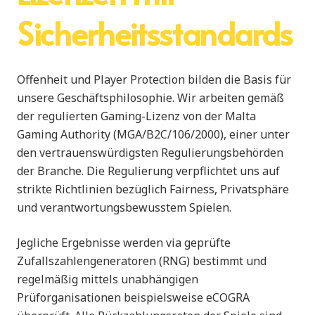
Sicherheitsstandards
Offenheit und Player Protection bilden die Basis für
unsere Geschäftsphilosophie. Wir arbeiten gemäß
der regulierten Gaming-Lizenz von der Malta
Gaming Authority (MGA/B2C/106/2000), einer unter
den vertrauenswürdigsten Regulierungsbehörden
der Branche. Die Regulierung verpflichtet uns auf
strikte Richtlinien bezüglich Fairness, Privatsphäre
und verantwortungsbewusstem Spielen.
Jegliche Ergebnisse werden via geprüfte
Zufallszahlengeneratoren (RNG) bestimmt und
regelmäßig mittels unabhängigen
Prüforganisationen beispielsweise eCOGRA