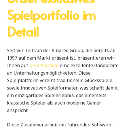
Spielportfolio im
Detail
Seit wir Teil von der Kindred Group, die bereits ab
1997 auf dem Markt präsent ist, präsentieren wir
Ihnen auf
unibet casino
eine exzellente Bandbreite
an Unterhaltungsmöglichkeiten. Diese
Spielplattform vereint traditionelle Glücksspiele
sowie innovativen Spielformaten was schafft damit
ein einzigartiges Spielerlebnis, das einerseits
klassische Spieler als auch moderne Gamer
anspricht.
Diese Zusammenarbeit mit führenden Software-