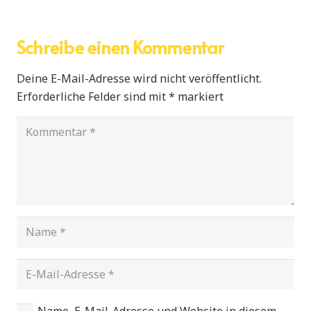
Schreibe einen Kommentar
Deine E-Mail-Adresse wird nicht veröffentlicht.
Erforderliche Felder sind mit
*
markiert
Name, E-Mail-Adresse und Website in diesem