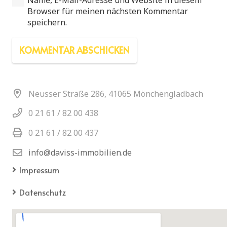
Browser für meinen nächsten Kommentar
speichern.
KOMMENTAR ABSCHICKEN
Neusser Straße 286, 41065 Mönchengladbach
0 21 61 / 82 00 438
0 21 61 / 82 00 437
info@daviss-immobilien.de
Impressum
Datenschutz