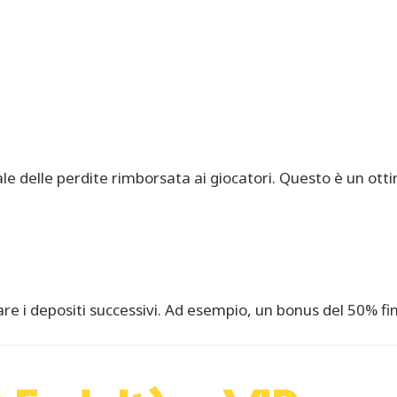
e delle perdite rimborsata ai giocatori. Questo è un ottim
vare i depositi successivi. Ad esempio, un bonus del 50% fin