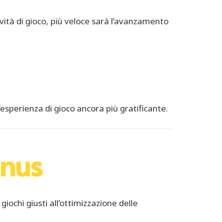
vità di gioco, più veloce sarà l’avanzamento
’esperienza di gioco ancora più gratificante.
onus
giochi giusti all’ottimizzazione delle