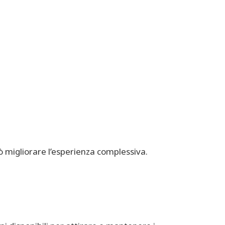
ò migliorare l’esperienza complessiva.