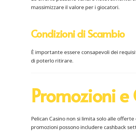
massimizzare il valore per i giocatori.
Condizioni di Scambio
È importante essere consapevoli dei requis
di poterlo ritirare.
Promozioni e 
Pelican Casino non si limita solo alle offer
promozioni possono includere cashback setti