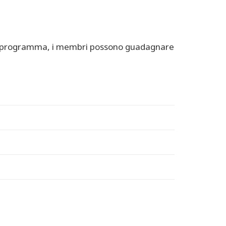
uesto programma, i membri possono guadagnare