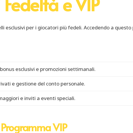
Fedeltà e VIP
velli esclusivi per i giocatori più fedeli. Accedendo a q
bonus esclusivi e promozioni settimanali.
ivati ​​e gestione del conto personale.
aggiori e inviti a eventi speciali.
al Programma VIP