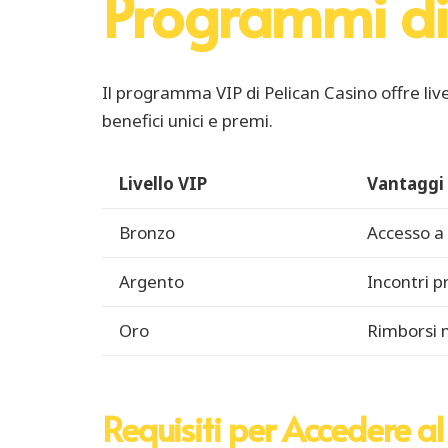
Programmi di 
Il programma VIP di Pelican Casino offre li
benefici unici e premi.
Livello VIP
Vantaggi
Bronzo
Accesso a 
Argento
Incontri pr
Oro
Rimborsi m
Requisiti per Accedere 