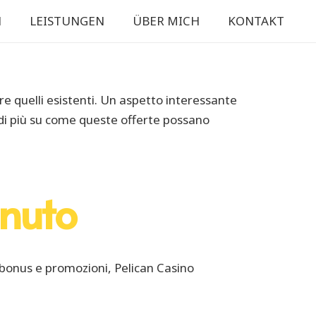
N
LEISTUNGEN
ÜBER MICH
KONTAKT
 quelli esistenti. Un aspetto interessante
i di più su come queste offerte possano
enuto
 bonus e promozioni, Pelican Casino