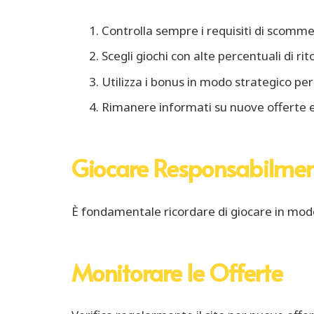
Controlla sempre i requisiti di scomme
Scegli giochi con alte percentuali di rit
Utilizza i bonus in modo strategico pe
Rimanere informati su nuove offerte 
Giocare Responsabilme
È fondamentale ricordare di giocare in modo
Monitorare le Offerte