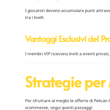
I giocatori devono accumulare punti attraver
tra i livelli.
Vantaggi Esclusivi del 
I membri VIP ricevono inviti a eventi privati
Strategie per
Per sfruttare al meglio le offerte di Pelican 
scommesse, segui questi passaggi: