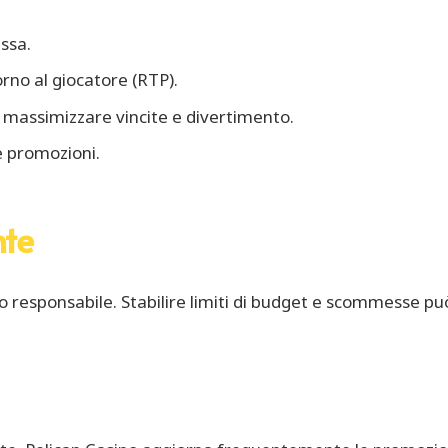
ssa.
orno al giocatore (RTP).
r massimizzare vincite e divertimento.
e promozioni.
nte
 responsabile. Stabilire limiti di budget e scommesse pu