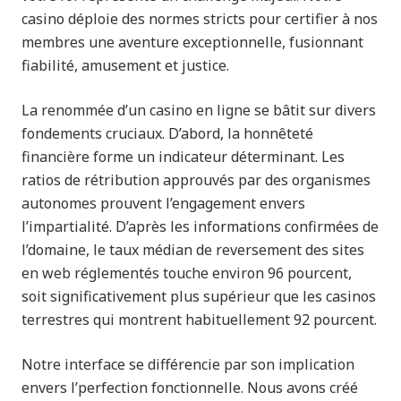
casino déploie des normes stricts pour certifier à nos
membres une aventure exceptionnelle, fusionnant
fiabilité, amusement et justice.
La renommée d’un casino en ligne se bâtit sur divers
fondements cruciaux. D’abord, la honnêteté
financière forme un indicateur déterminant. Les
ratios de rétribution approuvés par des organismes
autonomes prouvent l’engagement envers
l’impartialité. D’après les informations confirmées de
l’domaine, le taux médian de reversement des sites
en web réglementés touche environ 96 pourcent,
soit significativement plus supérieur que les casinos
terrestres qui montrent habituellement 92 pourcent.
Notre interface se différencie par son implication
envers l’perfection fonctionnelle. Nous avons créé