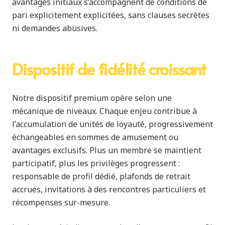
avantages initiaux s’accompagnent de conditions de
pari explicitement explicitées, sans clauses secrètes
ni demandes abusives.
Dispositif de fidélité croissant
Notre dispositif premium opère selon une
mécanique de niveaux. Chaque enjeu contribue à
l’accumulation de unités de loyauté, progressivement
échangeables en sommes de amusement ou
avantages exclusifs. Plus un membre se maintient
participatif, plus les privilèges progressent :
responsable de profil dédié, plafonds de retrait
accrues, invitations à des rencontres particuliers et
récompenses sur-mesure.