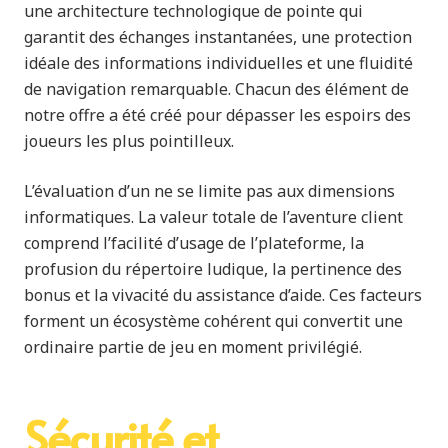
une architecture technologique de pointe qui
garantit des échanges instantanées, une protection
idéale des informations individuelles et une fluidité
de navigation remarquable. Chacun des élément de
notre offre a été créé pour dépasser les espoirs des
joueurs les plus pointilleux.
L’évaluation d’un ne se limite pas aux dimensions
informatiques. La valeur totale de l’aventure client
comprend l’facilité d’usage de l’plateforme, la
profusion du répertoire ludique, la pertinence des
bonus et la vivacité du assistance d’aide. Ces facteurs
forment un écosystème cohérent qui convertit une
ordinaire partie de jeu en moment privilégié.
Sécurité et