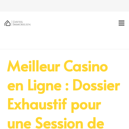
Meilleur Casino
en Ligne : Dossier
Exhaustif pour
une Session de