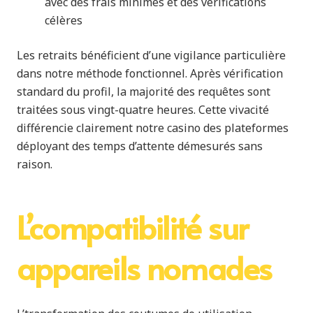
avec des frais minimes et des vérifications
célères
Les retraits bénéficient d’une vigilance particulière
dans notre méthode fonctionnel. Après vérification
standard du profil, la majorité des requêtes sont
traitées sous vingt-quatre heures. Cette vivacité
différencie clairement notre casino des plateformes
déployant des temps d’attente démesurés sans
raison.
L’compatibilité sur
appareils nomades