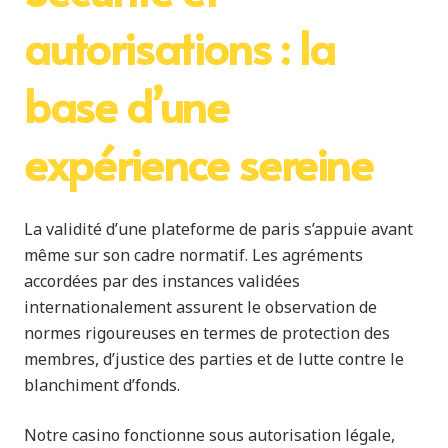
autorisations : la
base d’une
expérience sereine
La validité d’une plateforme de paris s’appuie avant
même sur son cadre normatif. Les agréments
accordées par des instances validées
internationalement assurent le observation de
normes rigoureuses en termes de protection des
membres, d’justice des parties et de lutte contre le
blanchiment d’fonds.
Notre casino fonctionne sous autorisation légale,