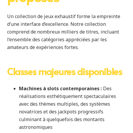
Un collection de jeux exhaustif forme la empreinte
d’une interface d’excellence. Notre collection
comprend de nombreux milliers de titres, incluant
l’ensemble des catégories appréciées par les
amateurs de expériences fortes.
Classes majeures disponibles
Machines à slots contemporaines :
Des
réalisations esthétiquement spectaculaires
avec des thèmes multiples, des systèmes
novatrices et des jackpots progressifs
culminant à quelquefois des montants
astronomiques