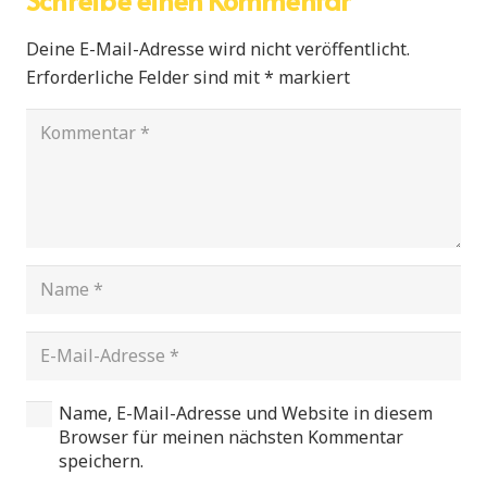
Deine E-Mail-Adresse wird nicht veröffentlicht.
Erforderliche Felder sind mit
*
markiert
Name, E-Mail-Adresse und Website in diesem
Browser für meinen nächsten Kommentar
speichern.