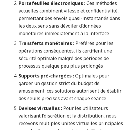
Portefeuilles électroniques :
Ces méthodes
actuelles combinent vitesse et confidentialité,
permettant des envois quasi-instantanés dans
les deux sens sans dévoiler d’données
monétaires immédiatement à la interface
Transferts monétaires :
Préférés pour les
opérations conséquentes, ils certifient une
sécurité optimale malgré des périodes de
processus quelque peu plus prolongés
Supports pré-chargées :
Optimales pour
garder un gestion strict du budget de
amusement, ces solutions autorisent de établir
des seuils précises avant chaque séance
Devises virtuelles :
Pour les utilisateurs
valorisant l’discrétion et la distribution, nous
recevons multiples unités virtuelles principales