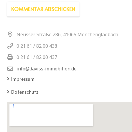
KOMMENTAR ABSCHICKEN
Neusser Straße 286, 41065 Mönchengladbach
0 21 61 / 82 00 438
0 21 61 / 82 00 437
info@daviss-immobilien.de
Impressum
Datenschutz