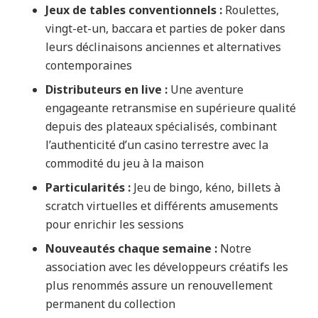
Jeux de tables conventionnels :
Roulettes,
vingt-et-un, baccara et parties de poker dans
leurs déclinaisons anciennes et alternatives
contemporaines
Distributeurs en live :
Une aventure
engageante retransmise en supérieure qualité
depuis des plateaux spécialisés, combinant
l’authenticité d’un casino terrestre avec la
commodité du jeu à la maison
Particularités :
Jeu de bingo, kéno, billets à
scratch virtuelles et différents amusements
pour enrichir les sessions
Nouveautés chaque semaine :
Notre
association avec les développeurs créatifs les
plus renommés assure un renouvellement
permanent du collection