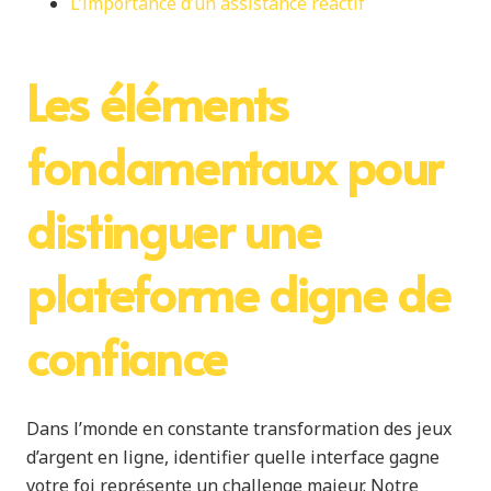
L’importance d’un assistance réactif
Les éléments
fondamentaux pour
distinguer une
plateforme digne de
confiance
Dans l’monde en constante transformation des jeux
d’argent en ligne, identifier quelle interface gagne
votre foi représente un challenge majeur. Notre