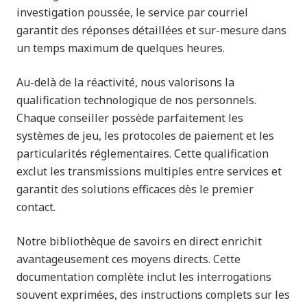
investigation poussée, le service par courriel
garantit des réponses détaillées et sur-mesure dans
un temps maximum de quelques heures.
Au-delà de la réactivité, nous valorisons la
qualification technologique de nos personnels.
Chaque conseiller possède parfaitement les
systèmes de jeu, les protocoles de paiement et les
particularités réglementaires. Cette qualification
exclut les transmissions multiples entre services et
garantit des solutions efficaces dès le premier
contact.
Notre bibliothèque de savoirs en direct enrichit
avantageusement ces moyens directs. Cette
documentation complète inclut les interrogations
souvent exprimées, des instructions complets sur les