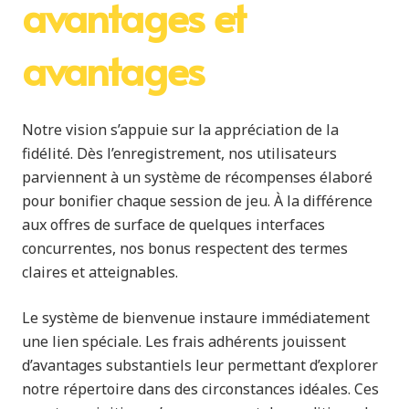
avantages et
avantages
Notre vision s’appuie sur la appréciation de la
fidélité. Dès l’enregistrement, nos utilisateurs
parviennent à un système de récompenses élaboré
pour bonifier chaque session de jeu. À la différence
aux offres de surface de quelques interfaces
concurrentes, nos bonus respectent des termes
claires et atteignables.
Le système de bienvenue instaure immédiatement
une lien spéciale. Les frais adhérents jouissent
d’avantages substantiels leur permettant d’explorer
notre répertoire dans des circonstances idéales. Ces