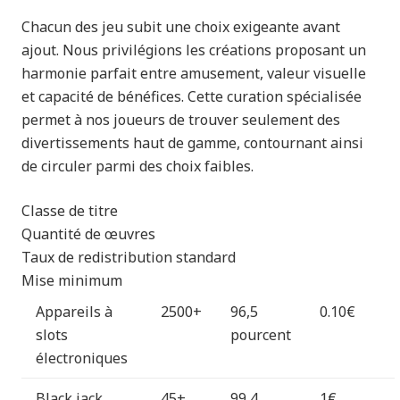
Chacun des jeu subit une choix exigeante avant
ajout. Nous privilégions les créations proposant un
harmonie parfait entre amusement, valeur visuelle
et capacité de bénéfices. Cette curation spécialisée
permet à nos joueurs de trouver seulement des
divertissements haut de gamme, contournant ainsi
de circuler parmi des choix faibles.
Classe de titre
Quantité de œuvres
Taux de redistribution standard
Mise minimum
Appareils à
2500+
96,5
0.10€
slots
pourcent
électroniques
Black jack
45+
99,4
1€