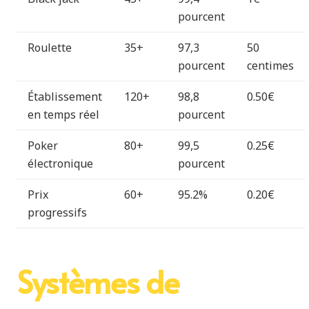
pourcent
Roulette
35+
97,3
50
pourcent
centimes
Établissement
120+
98,8
0.50€
en temps réel
pourcent
Poker
80+
99,5
0.25€
électronique
pourcent
Prix
60+
95.2%
0.20€
progressifs
Systèmes de