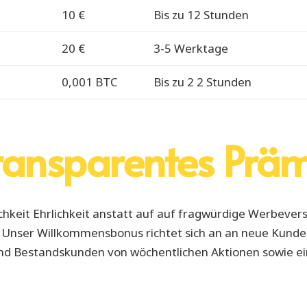
10 €
Bis zu 12 Stunden
20 €
3-5 Werktage
0,001 BTC
Bis zu 2 2 Stunden
transparentes Prä
ichkeit Ehrlichkeit anstatt auf auf fragwürdige Werbeve
t. Unser Willkommensbonus richtet sich an an neue Kunden 
rend Bestandskunden von wöchentlichen Aktionen sowi