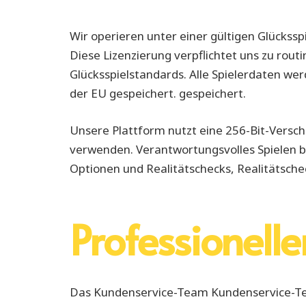
Wir operieren unter einer gültigen Glückss
Diese Lizenzierung verpflichtet uns zu rou
Glücksspielstandards. Alle Spielerdaten w
der EU gespeichert. gespeichert.
Unsere Plattform nutzt eine 256-Bit-Versch
verwenden. Verantwortungsvolles Spielen bl
Optionen und Realitätschecks, Realitätsche
Professionell
Das Kundenservice-Team Kundenservice-Team