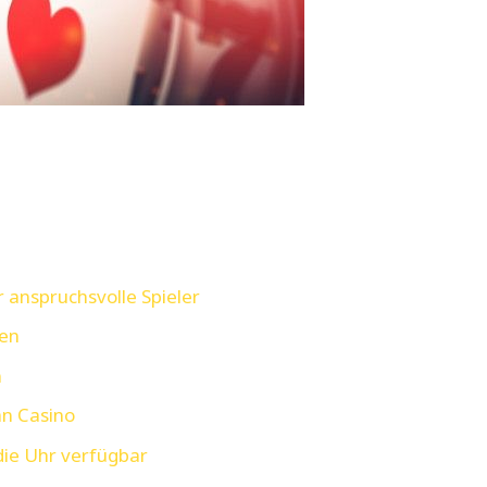
 anspruchsvolle Spieler
nen
m
an Casino
die Uhr verfügbar