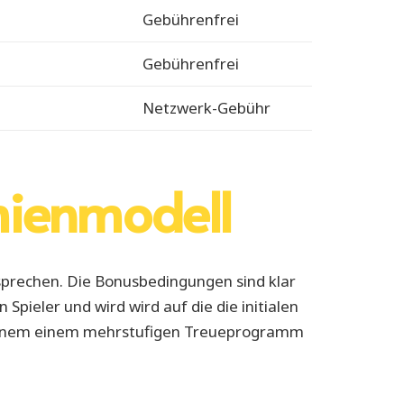
Gebührenfrei
Gebührenfrei
Netzwerk-Gebühr
mienmodell
rsprechen. Die Bonusbedingungen sind klar
Spieler und wird wird auf die die initialen
e einem einem mehrstufigen Treueprogramm