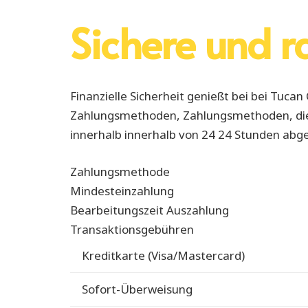
Sichere und r
Finanzielle Sicherheit genießt bei bei Tuca
Zahlungsmethoden, Zahlungsmethoden, die 
innerhalb innerhalb von 24 24 Stunden abge
Zahlungsmethode
Mindesteinzahlung
Bearbeitungszeit Auszahlung
Transaktionsgebühren
Kreditkarte (Visa/Mastercard)
Sofort-Überweisung