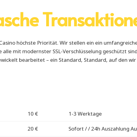
asche Transaktion
n Casino höchste Priorität. Wir stellen ein ein umfangre
alle mit modernster SSL-Verschlüsselung geschützt sin
wickelt bearbeitet – ein Standard, Standard, auf den wir
10 €
1-3 Werktage
20 €
Sofort / / 24h Auszahlung A