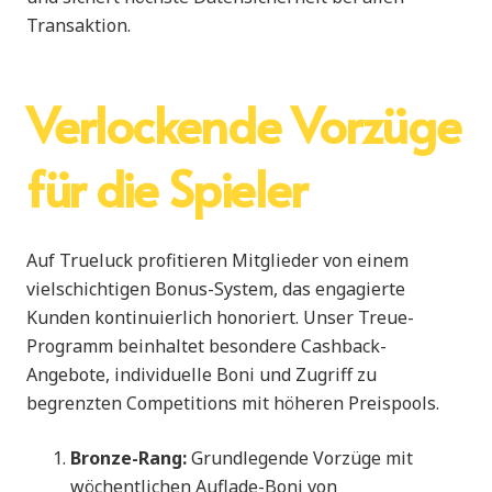
Transaktion.
Verlockende Vorzüge
für die Spieler
Auf Trueluck profitieren Mitglieder von einem
vielschichtigen Bonus-System, das engagierte
Kunden kontinuierlich honoriert. Unser Treue-
Programm beinhaltet besondere Cashback-
Angebote, individuelle Boni und Zugriff zu
begrenzten Competitions mit höheren Preispools.
Bronze-Rang:
Grundlegende Vorzüge mit
wöchentlichen Auflade-Boni von