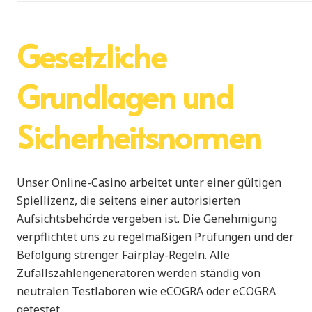
Gesetzliche
Grundlagen und
Sicherheitsnormen
Unser Online-Casino arbeitet unter einer gültigen
Spiellizenz, die seitens einer autorisierten
Aufsichtsbehörde vergeben ist. Die Genehmigung
verpflichtet uns zu regelmäßigen Prüfungen und der
Befolgung strenger Fairplay-Regeln. Alle
Zufallszahlengeneratoren werden ständig von
neutralen Testlaboren wie eCOGRA oder eCOGRA
getestet.