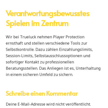
Verantwortungsbewusstes
Spielen im Zentrum
Wir bei Trueluck nehmen Player Protection
ernsthaft und stellen verschiedene Tools zur
Selbstkontrolle. Dazu zählen Einzahlungslimits,
Session-Limits, Selbstausschlussoptionen und
sofortiger Kontakt zu professionellen
Beratungsstellen. Das Anliegen ist es, Unterhaltung
in einem sicheren Umfeld zu sichern.
Schreibe einen Kommentar
Deine E-Mail-Adresse wird nicht veröffentlicht.