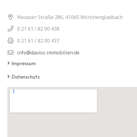
Neusser Straße 286, 41065 Mönchengladbach
0 21 61 / 82 00 438
0 21 61 / 82 00 437
info@daviss-immobilien.de
Impressum
Datenschutz