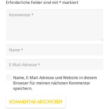
Erforderliche Felder sind mit
*
markiert
Name, E-Mail-Adresse und Website in diesem
Browser für meinen nächsten Kommentar
speichern.
KOMMENTAR ABSCHICKEN