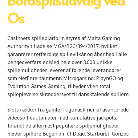
Os
Casinoets spilleplatform styres af Malta Gaming
Authority tilladelse MGA/B2C/394/2017, hvilket
garanterer retfærdige spillevilkår og åbenhed i alle
pengeoverførsler. Med hele over 3.000 unikke
spillemuligheder leveret af førende leverandører
som NetEntertainment, Microgaming, PlaynGO og
Evolution Games Gaming, tilbyder vi en total
spiloplevelse skræddersyet til dansktalende spillere.
Slots rækker fra gamle frugtmaskiner til avancerede
videospilleautomater med kumulative jackpots.
Iblandt de allermest populære spillemuligheder
møder spillere Bogen om of Dead, Starburst, Gonzos