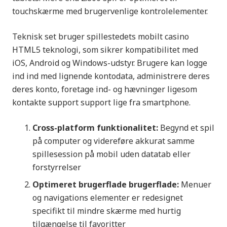
touchskærme med brugervenlige kontrolelementer.
Teknisk set bruger spillestedets mobilt casino
HTML5 teknologi, som sikrer kompatibilitet med
iOS, Android og Windows-udstyr. Brugere kan logge
ind ind med lignende kontodata, administrere deres
deres konto, foretage ind- og hævninger ligesom
kontakte support support lige fra smartphone.
Cross-platform funktionalitet:
Begynd et spil
på computer og videreføre akkurat samme
spillesession på mobil uden datatab eller
forstyrrelser
Optimeret brugerflade brugerflade:
Menuer
og navigations elementer er redesignet
specifikt til mindre skærme med hurtig
tilgængelse til favoritter