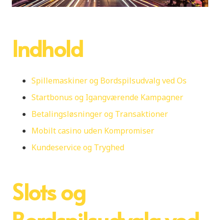
Indhold
Spillemaskiner og Bordspilsudvalg ved Os
Startbonus og Igangværende Kampagner
Betalingsløsninger og Transaktioner
Mobilt casino uden Kompromiser
Kundeservice og Tryghed
Slots og
Bordspilsudvalg ved