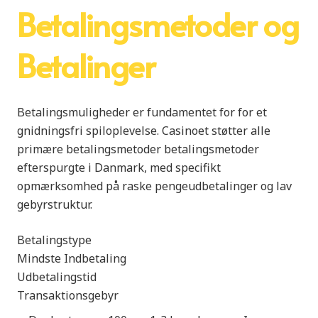
Betalingsmetoder og
Betalinger
Betalingsmuligheder er fundamentet for for et
gnidningsfri spiloplevelse. Casinoet støtter alle
primære betalingsmetoder betalingsmetoder
efterspurgte i Danmark, med specifikt
opmærksomhed på raske pengeudbetalinger og lav
gebyrstruktur.
Betalingstype
Mindste Indbetaling
Udbetalingstid
Transaktionsgebyr