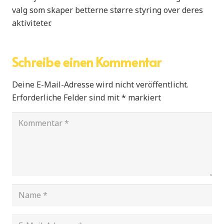
valg som skaper betterne større styring over deres
aktiviteter.
Schreibe einen Kommentar
Deine E-Mail-Adresse wird nicht veröffentlicht.
Erforderliche Felder sind mit
*
markiert