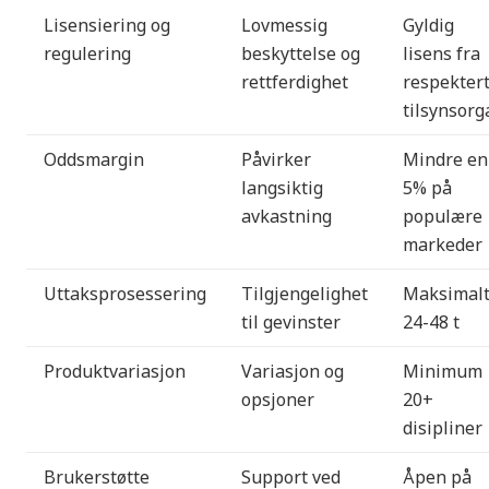
Lisensiering og
Lovmessig
Gyldig
regulering
beskyttelse og
lisens fra
rettferdighet
respekter
tilsynsorg
Oddsmargin
Påvirker
Mindre e
langsiktig
5% på
avkastning
populære
markeder
Uttaksprosessering
Tilgjengelighet
Maksimal
til gevinster
24-48 t
Produktvariasjon
Variasjon og
Minimum
opsjoner
20+
disipliner
Brukerstøtte
Support ved
Åpen på