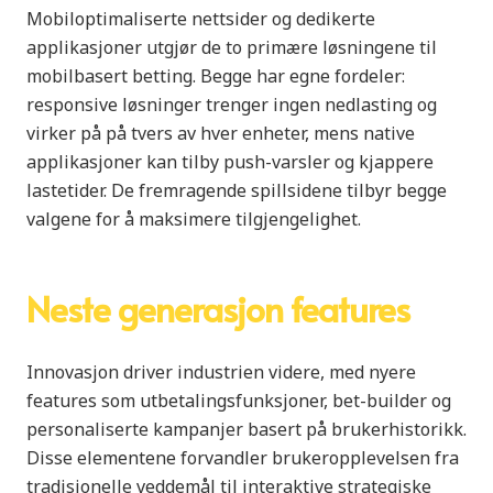
Mobiloptimaliserte nettsider og dedikerte
applikasjoner utgjør de to primære løsningene til
mobilbasert betting. Begge har egne fordeler:
responsive løsninger trenger ingen nedlasting og
virker på på tvers av hver enheter, mens native
applikasjoner kan tilby push-varsler og kjappere
lastetider. De fremragende spillsidene tilbyr begge
valgene for å maksimere tilgjengelighet.
Neste generasjon features
Innovasjon driver industrien videre, med nyere
features som utbetalingsfunksjoner, bet-builder og
personaliserte kampanjer basert på brukerhistorikk.
Disse elementene forvandler brukeropplevelsen fra
tradisjonelle veddemål til interaktive strategiske