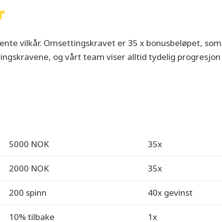
r
nte vilkår. Omsettingskravet er 35 x bonusbeløpet, som
tingskravene, og vårt team viser alltid tydelig progresjon
5000 NOK
35x
2000 NOK
35x
200 spinn
40x gevinst
10% tilbake
1x