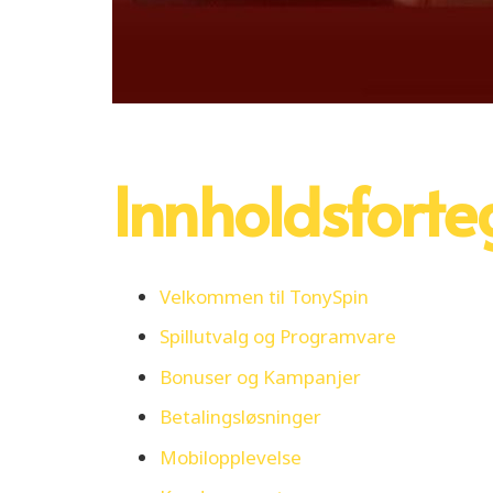
Innholdsforte
Velkommen til TonySpin
Spillutvalg og Programvare
Bonuser og Kampanjer
Betalingsløsninger
Mobilopplevelse