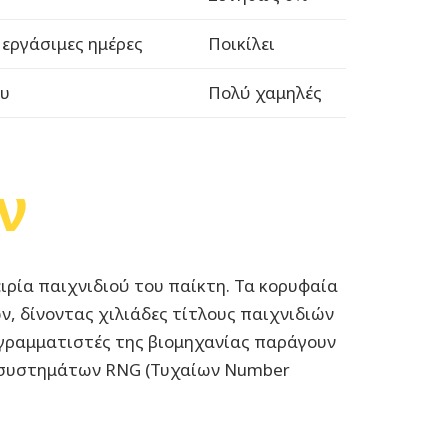
 εργάσιμες ημέρες
Ποικίλει
ου
Πολύ χαμηλές
ών
ιρία παιχνιδιού του παίκτη. Τα κορυφαία
, δίνοντας χιλιάδες τίτλους παιχνιδιών
προγραμματιστές της βιομηχανίας παράγουν
υς συστημάτων RNG (Τυχαίων Number