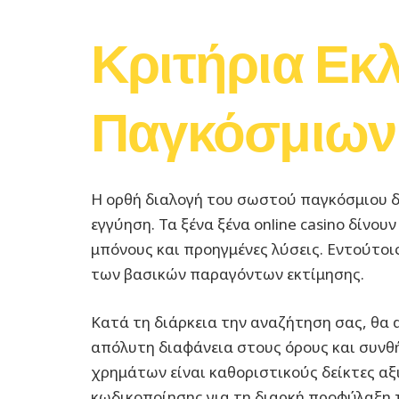
Κριτήρια Εκ
Παγκόσμιων
Η ορθή διαλογή του σωστού παγκόσμιου δι
εγγύηση. Τα ξένα ξένα online casino δίν
μπόνους και προηγμένες λύσεις. Εντούτοι
των βασικών παραγόντων εκτίμησης.
Κατά τη διάρκεια την αναζήτηση σας, θα 
απόλυτη διαφάνεια στους όρους και συνθ
χρημάτων είναι καθοριστικούς δείκτες αξ
κωδικοποίησης για τη διαρκή προφύλαξη 