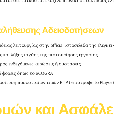
άται ότι το εκάστοτε καζίνο περνάει σε τακτικούς ελ
παλήθευσης Αδειοδοτήσεων
ιας λειτουργίας στην official ιστοσελίδα της ελεγκτ
ς και λήξης ισχύος της πιστοποίησης εργασίας
ρος ενδεχόμενες κυρώσεις ή συστάσεις
 φορείς όπως το eCOGRA
οσίευση ποσοστιαίων τιμών RTP (Επιστροφή to Player)
μών και Ασφάλε