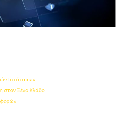
νών Ιστότοπων
η στον Ξένο Κλάδο
αφορών