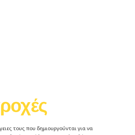
αροχές
ργειες τους που δημιουργούνται για να