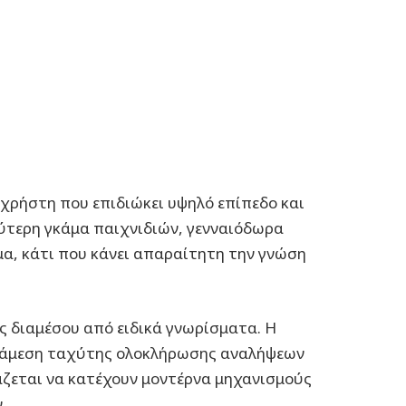
 χρήστη που επιδιώκει υψηλό επίπεδο και
ρύτερη γκάμα παιχνιδιών, γενναιόδωρα
μα, κάτι που κάνει απαραίτητη την γνώση
ς διαμέσου από ειδικά γνωρίσματα. Η
 η άμεση ταχύτης ολοκλήρωσης αναλήψεων
άζεται να κατέχουν μοντέρνα μηχανισμούς
.