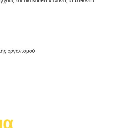
έγχους και ακολουθεί κανόνες υπεύθυνου
ικής οργανισμού
ια