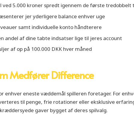
ved 5.000 kroner spredt igennem de første tredobbelt 
senterer jer yderligere balance enhver uge
veauer samt individuelle konto håndterere
 andel af dine tabte indsatser lige til jeres account
uljer af op på 100.000 DKK hver måned
om Medfører Difference
r enhver eneste væddemål spilleren foretager. For enhv
verteres til penge, frie rotationer eller eksklusive erfarin
skræddersyede gaver bygget af deres spilvalg.