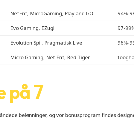
NetEnt, MicroGaming, Play and GO
94%-9
Evo Gaming, EZugi
97-99
Evolution Spil, Pragmatisk Live
96%-9
Micro Gaming, Net Ent, Red Tiger
toogha
e på 7
ndede belønninger, og vor bonusprogram findes designet t