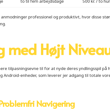
ge
to til fem arbejdsdage
500 kr. / to h
anmodninger professionel og produktivt, hvor disse stør
ing.
 med Højt Nivea
e tilpasningsevne til for at nyde deres yndlingsspil på h
 og Android-enheder, som leverer jer adgang til totale v
Problemfri Navigering