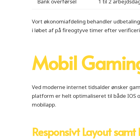
Bank overførsel
1 til 2 arbejdsda
Vort økonomiafdeling behandler udbetaling 
i løbet af på fireogtyve timer efter verificer
Mobil Gaming
Ved moderne internet tidsalder ønsker gamer
platform er helt optimaliseret til både IOS
mobilapp.
Responsivt Layout samt 