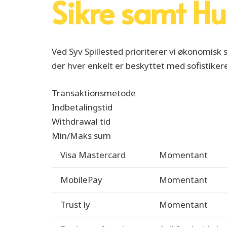
Sikre samt Hu
Ved Syv Spillested prioriterer vi økonomi
der hver enkelt er beskyttet med sofistiker
Transaktionsmetode
Indbetalingstid
Withdrawal tid
Min/Maks sum
Visa Mastercard
Momentant
MobilePay
Momentant
Trust ly
Momentant