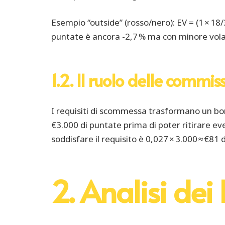
Esempio “outside” (rosso/nero): EV = (1 × 18/
puntate è ancora -2,7 % ma con minore volat
1.2. Il ruolo delle commi
I requisiti di scommessa trasformano un bo
€3.000 di puntate prima di poter ritirare even
soddisfare il requisito è 0,027 × 3.000 ≈ €81 
2. Analisi dei