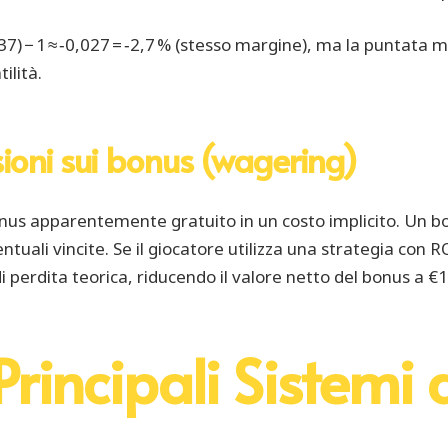
37) − 1 ≈ ‑0,027 = ‑2,7 % (stesso margine), ma la puntata 
ilità.
ssioni sui bonus (wagering)
nus apparentemente gratuito in un costo implicito. Un b
tuali vincite. Se il giocatore utilizza una strategia con RO
di perdita teorica, riducendo il valore netto del bonus a €1
 Principali Sistemi 