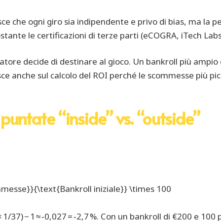
che ogni giro sia indipendente e privo di bias, ma la per
tante le certificazioni di terze parti (eCOGRA, iTech Labs
giocatore decide di destinare al gioco. Un bankroll più am
e anche sul calcolo del ROI perché le scommesse più picc
e puntate “inside” vs. “outside”
messe}}{\text{Bankroll iniziale}} \times 100
1/37) − 1 ≈ ‑0,027 = ‑2,7 %. Con un bankroll di €200 e 100 p