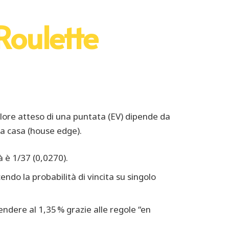
Roulette
valore atteso di una puntata (EV) dipende da
lla casa (house edge).
 è 1/37 (0,0270).
ndo la probabilità di vincita su singolo
ndere al 1,35 % grazie alle regole “en