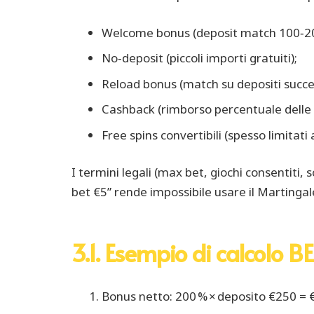
Welcome bonus (deposit match 100‑20
No‑deposit (piccoli importi gratuiti);
Reload bonus (match su depositi succes
Cashback (rimborso percentuale delle 
Free spins convertibili (spesso limitati 
I termini legali (max bet, giochi consentiti
bet €5” rende impossibile usare il Martingal
3.1. Esempio di calcolo
Bonus netto: 200 % × deposito €250 = 