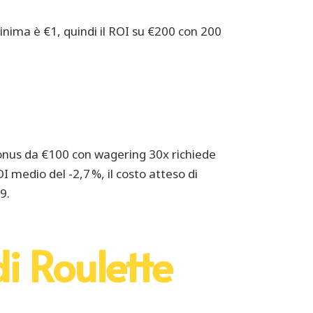
minima è €1, quindi il ROI su €200 con 200
onus da €100 con wagering 30x richiede
I medio del -2,7 %, il costo atteso di
9.
di Roulette