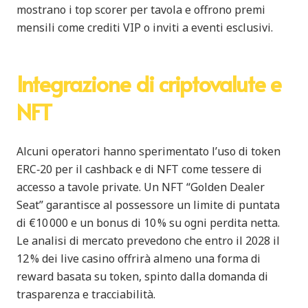
mostrano i top scorer per tavola e offrono premi
mensili come crediti VIP o inviti a eventi esclusivi.
Integrazione di criptovalute e
NFT
Alcuni operatori hanno sperimentato l’uso di token
ERC‑20 per il cashback e di NFT come tessere di
accesso a tavole private. Un NFT “Golden Dealer
Seat” garantisce al possessore un limite di puntata
di €10 000 e un bonus di 10 % su ogni perdita netta.
Le analisi di mercato prevedono che entro il 2028 il
12 % dei live casino offrirà almeno una forma di
reward basata su token, spinto dalla domanda di
trasparenza e tracciabilità.