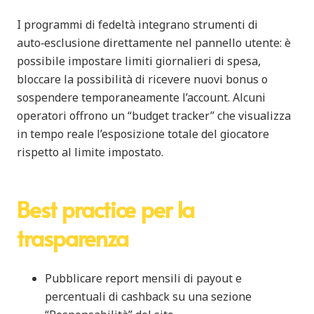
I programmi di fedeltà integrano strumenti di
auto‑esclusione direttamente nel pannello utente: è
possibile impostare limiti giornalieri di spesa,
bloccare la possibilità di ricevere nuovi bonus o
sospendere temporaneamente l’account. Alcuni
operatori offrono un “budget tracker” che visualizza
in tempo reale l’esposizione totale del giocatore
rispetto al limite impostato.
Best practice per la
trasparenza
Pubblicare report mensili di payout e
percentuali di cashback su una sezione