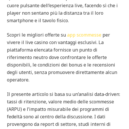
cuore pulsante dell’esperienza live, facendo sì che i
player non sentano più la distanza tra il loro
smartphone e il tavolo fisico.
Scopri le migliori offerte su
app scommesse
per
vivere il live casino con vantaggi esclusivi. La
piattaforma elencata fornisce un punto di
riferimento neutro dove confrontare le offerte
disponibili, le condizioni dei bonus e le recensioni
degli utenti, senza promuovere direttamente alcun
operatore.
Il presente articolo si basa su un’analisi data‑driven:
tassi di ritenzione, valore medio delle scommesse
(ARPU) e l’impatto misurabile dei programmi di
fedeltà sono al centro della discussione. I dati
provengono da report di settore, studi interni di