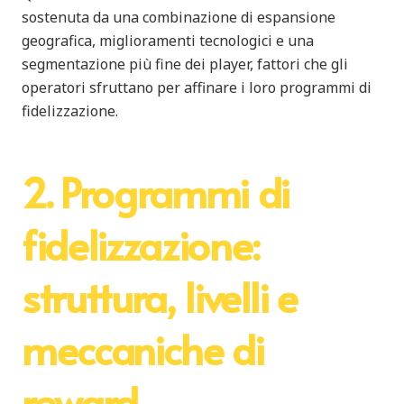
sostenuta da una combinazione di espansione
geografica, miglioramenti tecnologici e una
segmentazione più fine dei player, fattori che gli
operatori sfruttano per affinare i loro programmi di
fidelizzazione.
2. Programmi di
fidelizzazione:
struttura, livelli e
meccaniche di
reward