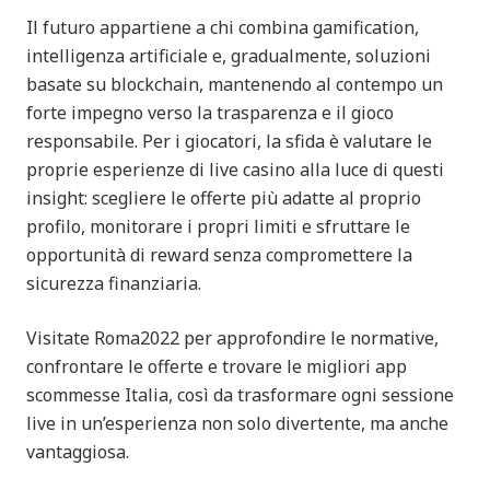
Il futuro appartiene a chi combina gamification,
intelligenza artificiale e, gradualmente, soluzioni
basate su blockchain, mantenendo al contempo un
forte impegno verso la trasparenza e il gioco
responsabile. Per i giocatori, la sfida è valutare le
proprie esperienze di live casino alla luce di questi
insight: scegliere le offerte più adatte al proprio
profilo, monitorare i propri limiti e sfruttare le
opportunità di reward senza compromettere la
sicurezza finanziaria.
Visitate Roma2022 per approfondire le normative,
confrontare le offerte e trovare le migliori app
scommesse Italia, così da trasformare ogni sessione
live in un’esperienza non solo divertente, ma anche
vantaggiosa.