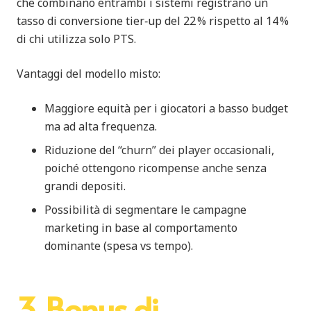
che combinano entrambi i sistemi registrano un
tasso di conversione tier‑up del 22 % rispetto al 14 %
di chi utilizza solo PTS.
Vantaggi del modello misto:
Maggiore equità per i giocatori a basso budget
ma ad alta frequenza.
Riduzione del “churn” dei player occasionali,
poiché ottengono ricompense anche senza
grandi depositi.
Possibilità di segmentare le campagne
marketing in base al comportamento
dominante (spesa vs tempo).
3. Bonus di