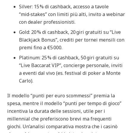
Silver: 15 % di cashback, accesso a tavole
“mid‑stakes” con limiti più alti, invito a webinar
con dealer professionisti.
Gold: 20 % di cashback, 20 giri gratuiti su “Live
Blackjack Bonus”, crediti per tornei mensili con
premi fino a €5 000.
Platinum: 25 % di cashback, 50 giri gratuiti su
“Live Baccarat VIP”, concierge personale, inviti
a eventi dal vivo (es. festival di poker a Monte
Carlo).
Il modello “punti per euro scommessi” premia la
spesa, mentre il modello “punti per tempo di gioco”
incentiva la durata delle sessioni, utile per i
millennial che preferiscono brevi ma frequenti
giochi. Un’analisi comparativa mostra che i casinò