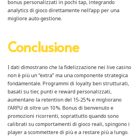
bonus personalizzati in pochi tap, integrando
analytics di gioco direttamente nell’app per una
migliore auto‑gestione.
Conclusione
I dati dimostrano che la fidelizzazione nei live casino
non è più un “extra” ma una componente strategica
fondamentale. Programmi di loyalty ben strutturati,
basati su tier, punti e reward personalizzati,
aumentano la retention del 15‑25 % e migliorano
l’ARPU di oltre un 10 %. Bonus di benvenuto e
promozioni ricorrenti, soprattutto quando sono
calibrati su comportamenti di gioco reali, spingono i
player a scommettere di più e a restare più a lungo.