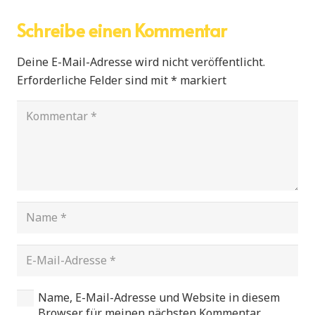
Schreibe einen Kommentar
Deine E-Mail-Adresse wird nicht veröffentlicht.
Erforderliche Felder sind mit
*
markiert
Name, E-Mail-Adresse und Website in diesem
Browser für meinen nächsten Kommentar