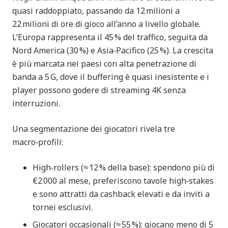
quasi raddoppiato, passando da 12 milioni a
22 milioni di ore di gioco all’anno a livello globale.
L’Europa rappresenta il 45 % del traffico, seguita da
Nord America (30 %) e Asia‑Pacifico (25 %). La crescita
è più marcata nei paesi con alta penetrazione di
banda a 5 G, dove il buffering è quasi inesistente e i
player possono godere di streaming 4K senza
interruzioni.
Una segmentazione dei giocatori rivela tre
macro‑profili:
High‑rollers (≈ 12 % della base): spendono più di
€2 000 al mese, preferiscono tavole high‑stakes
e sono attratti da cashback elevati e da inviti a
tornei esclusivi.
Giocatori occasionali (≈ 55 %): giocano meno di 5