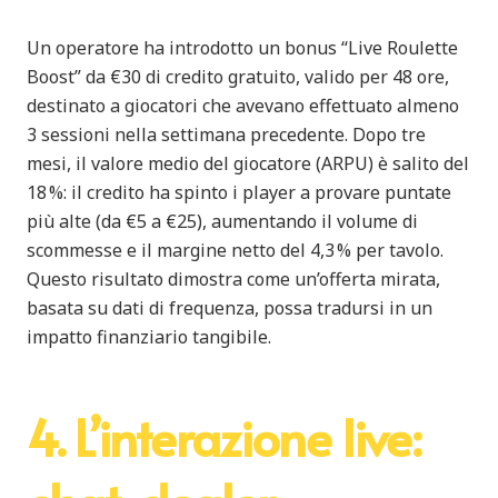
Un operatore ha introdotto un bonus “Live Roulette
Boost” da €30 di credito gratuito, valido per 48 ore,
destinato a giocatori che avevano effettuato almeno
3 sessioni nella settimana precedente. Dopo tre
mesi, il valore medio del giocatore (ARPU) è salito del
18 %: il credito ha spinto i player a provare puntate
più alte (da €5 a €25), aumentando il volume di
scommesse e il margine netto del 4,3 % per tavolo.
Questo risultato dimostra come un’offerta mirata,
basata su dati di frequenza, possa tradursi in un
impatto finanziario tangibile.
4. L’interazione live: