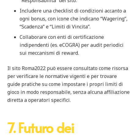
“Responsabilità” del sito.
Includere una checklist di condizioni accanto a
ogni bonus, con icone che indicano “Wagering”,
“Scadenza” e “Limiti di Vincita”.
Collaborare con enti di certificazione
indipendenti (es. eCOGRA) per audit periodici
sui meccanismi di reward.
Il sito Roma2022 può essere consultato come risorsa
per verificare le normative vigenti e per trovare
guide pratiche su come impostare i propri limiti di
gioco in modo responsabile, senza alcuna affiliazione
diretta a operatori specifici.
7. Futuro dei