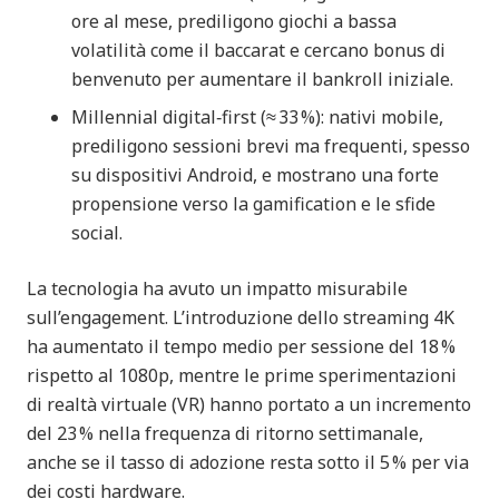
ore al mese, prediligono giochi a bassa
volatilità come il baccarat e cercano bonus di
benvenuto per aumentare il bankroll iniziale.
Millennial digital‑first (≈ 33 %): nativi mobile,
prediligono sessioni brevi ma frequenti, spesso
su dispositivi Android, e mostrano una forte
propensione verso la gamification e le sfide
social.
La tecnologia ha avuto un impatto misurabile
sull’engagement. L’introduzione dello streaming 4K
ha aumentato il tempo medio per sessione del 18 %
rispetto al 1080p, mentre le prime sperimentazioni
di realtà virtuale (VR) hanno portato a un incremento
del 23 % nella frequenza di ritorno settimanale,
anche se il tasso di adozione resta sotto il 5 % per via
dei costi hardware.