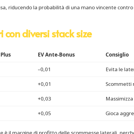
a, riducendo la probabilità di una mano vincente contro d
i con diversi stack size
 Plus
EV Ante‑Bonus
Consiglio
–0,01
Evita le late
+0,01
Scommetti
+0,03
Massimizza l
+0,05
Gioca aggres
re è il margine di profitto delle scommesse laterali, perc