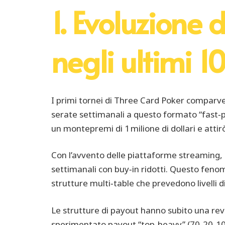
1. Evoluzione 
negli ultimi 1
I primi tornei di Three Card Poker comparver
serate settimanali a questo formato “fast‑pl
un montepremi di 1 milione di dollari e attirò
Con l’avvento delle piattaforme streaming, 
settimanali con buy‑in ridotti. Questo fenome
strutture multi‑table che prevedono livelli di
Le strutture di payout hanno subito una revis
sperimentato payout “top‑heavy” (70‑20‑10) 