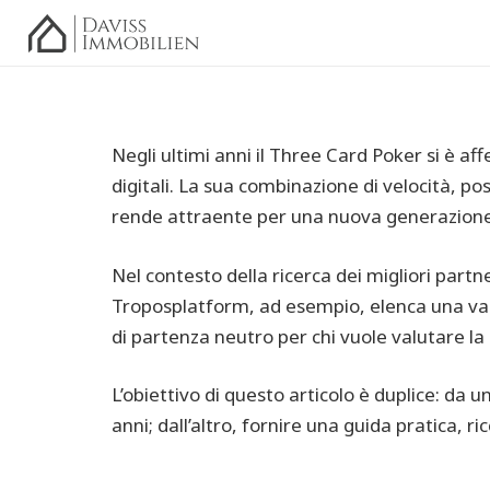
Negli ultimi anni il Three Card Poker si è af
digitali. La sua combinazione di velocità, p
rende attraente per una nuova generazione 
Nel contesto della ricerca dei migliori partne
Troposplatform, ad esempio, elenca una v
di partenza neutro per chi vuole valutare la
L’obiettivo di questo articolo è duplice: da 
anni; dall’altro, fornire una guida pratica, r