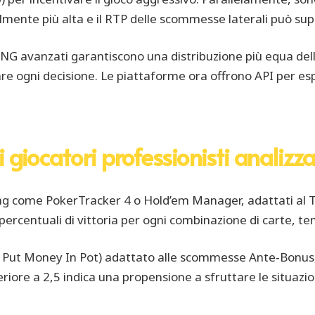
olmente più alta e il RTP delle scommesse laterali può supe
 RNG avanzati garantiscono una distribuzione più equa del
are ogni decisione. Le piattaforme ora offrono API per esp
e i giocatori professionisti analiz
cking come PokerTracker 4 o Hold’em Manager, adattati al
ercentuali di vittoria per ogni combinazione di carte, temp
y Put Money In Pot) adattato alle scommesse Ante‑Bonus, 
eriore a 2,5 indica una propensione a sfruttare le situazioni