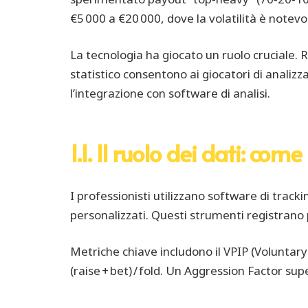
€5 000 a €20 000, dove la volatilità è notev
La tecnologia ha giocato un ruolo cruciale.
statistico consentono ai giocatori di analizz
l’integrazione con software di analisi.
1.1. Il ruolo dei dati: com
I professionisti utilizzano software di tra
personalizzati. Questi strumenti registrano p
Metriche chiave includono il VPIP (Voluntar
(raise + bet) / fold. Un Aggression Factor sup