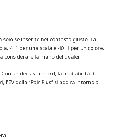
solo se inserite nel contesto giusto. La
, 4 : 1 per una scala e 40 : 1 per un colore.
a considerare la mano del dealer.
et. Con un deck standard, la probabilità di
 l’EV della “Pair Plus” si aggira intorno a
rali.