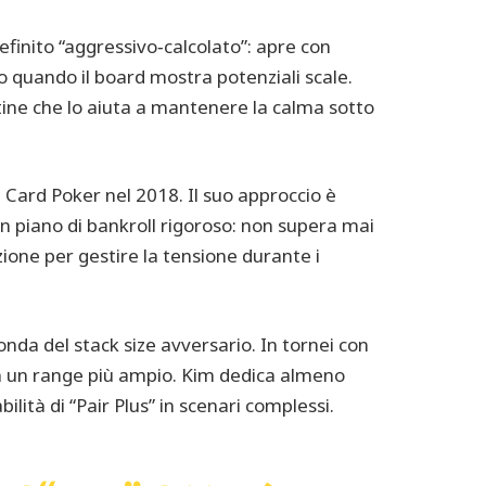
 definito “aggressivo‑calcolato”: apre con
o quando il board mostra potenziali scale.
utine che lo aiuta a mantenere la calma sotto
e Card Poker nel 2018. Il suo approccio è
un piano di bankroll rigoroso: non supera mai
azione per gestire la tensione durante i
onda del stack size avversario. In tornei con
 con un range più ampio. Kim dedica almeno
lità di “Pair Plus” in scenari complessi.