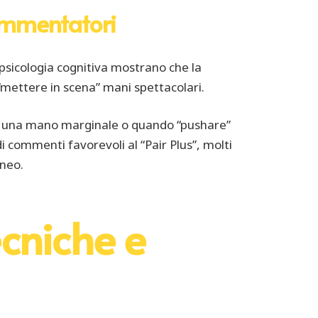
 commentatori
i psicologia cognitiva mostrano che la
“mettere in scena” mani spettacolari.
e” una mano marginale o quando “pushare”
 commenti favorevoli al “Pair Plus”, molti
rneo.
ecniche e