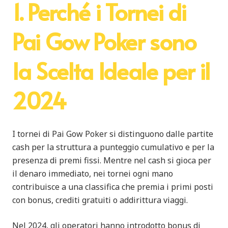
1. Perché i Tornei di
Pai Gow Poker sono
la Scelta Ideale per il
2024
I tornei di Pai Gow Poker si distinguono dalle partite
cash per la struttura a punteggio cumulativo e per la
presenza di premi fissi. Mentre nel cash si gioca per
il denaro immediato, nei tornei ogni mano
contribuisce a una classifica che premia i primi posti
con bonus, crediti gratuiti o addirittura viaggi.
Nel 2024, gli operatori hanno introdotto bonus di