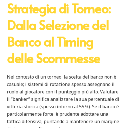
Strategia di Torneo:
Dalla Selezione del
Banco al Timing
delle Scommesse
Nel contesto di un torneo, la scelta del banco non è
casuale; i sistemi di rotazione spesso assegnano il
ruolo al giocatore con il punteggio più alto. Valutare
il “banker” significa analizzare la sua percentuale di
vittoria storica (spesso intorno al 55 %). Se il banco è
particolarmente forte, è prudente adottare una
tattica difensiva, puntando a mantenere un margine