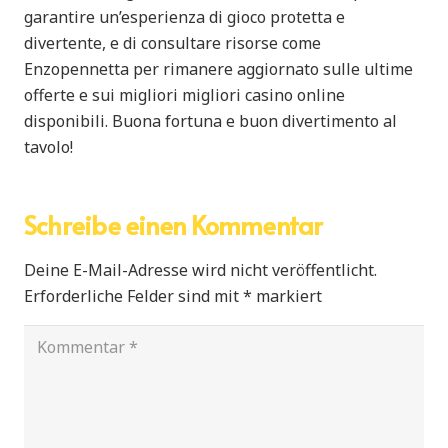
garantire un’esperienza di gioco protetta e
divertente, e di consultare risorse come
Enzopennetta per rimanere aggiornato sulle ultime
offerte e sui migliori migliori casino online
disponibili. Buona fortuna e buon divertimento al
tavolo!
Schreibe einen Kommentar
Deine E-Mail-Adresse wird nicht veröffentlicht.
Erforderliche Felder sind mit
*
markiert