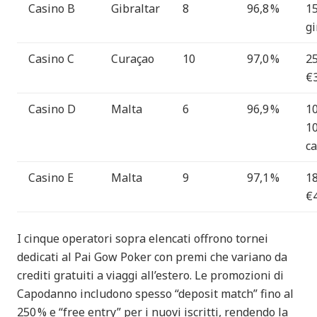
Casino B
Gibraltar
8
96,8 %
15
gi
Casino C
Curaçao
10
97,0 %
25
€
Casino D
Malta
6
96,9 %
10
10
c
Casino E
Malta
9
97,1 %
18
€
I cinque operatori sopra elencati offrono tornei
dedicati al Pai Gow Poker con premi che variano da
crediti gratuiti a viaggi all’estero. Le promozioni di
Capodanno includono spesso “deposit match” fino al
250 % e “free entry” per i nuovi iscritti, rendendo la