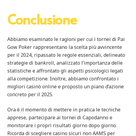
Conclusione
Abbiamo esaminato le ragioni per cui i tornei di Pai
Gow Poker rappresentano la scelta più avvincente
per il 2024, ripassato le regole essenziali, delineato
strategie di bankroll, analizzato l’importanza delle
statistiche e affrontato gli aspetti psicologici legati
alla competizione. Inoltre, abbiamo confrontato i
migliori casinò online e proposto un piano d’azione
concreto per il 2025.
Ora è il momento di mettere in pratica le tecniche
apprese, partecipare ai tornei di Capodanno e
monitorare i propri risultati giorno dopo giorno.
Ricorda di scegliere casino sicuri non AAMS per