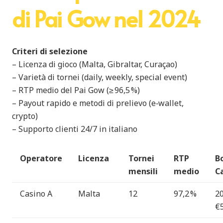
di Pai Gow nel 2024
Criteri di selezione
– Licenza di gioco (Malta, Gibraltar, Curaçao)
– Varietà di tornei (daily, weekly, special event)
– RTP medio del Pai Gow (≥ 96,5 %)
– Payout rapido e metodi di prelievo (e‑wallet,
crypto)
– Supporto clienti 24/7 in italiano
Operatore
Licenza
Tornei
RTP
B
mensili
medio
C
Casino A
Malta
12
97,2 %
20
€