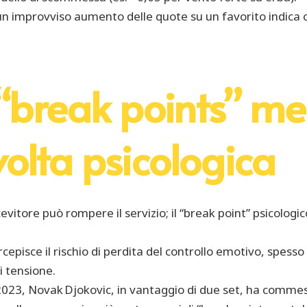
: un improvviso aumento delle quote su un favorito indica
 “break points” men
olta psicologica
icevitore può rompere il servizio; il “break point” psicologi
 percepisce il rischio di perdita del controllo emotivo, s
 tensione.
 2023, Novak Djokovic, in vantaggio di due set, ha commesso