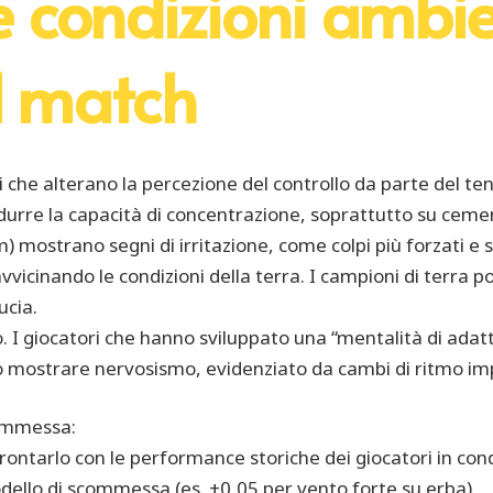
lle condizioni ambie
l match
che alterano la percezione del controllo da parte del ten
urre la capacità di concentrazione, soprattutto su cemento
m) mostrano segni di irritazione, come colpi più forzati e
vvicinando le condizioni della terra. I campioni di terra pos
ucia.
izio. I giocatori che hanno sviluppato una “mentalità di a
 mostrare nervosismo, evidenziato da cambi di ritmo imp
commessa:
rontarlo con le performance storiche dei giocatori in condi
dello di scommessa (es. +0,05 per vento forte su erba).