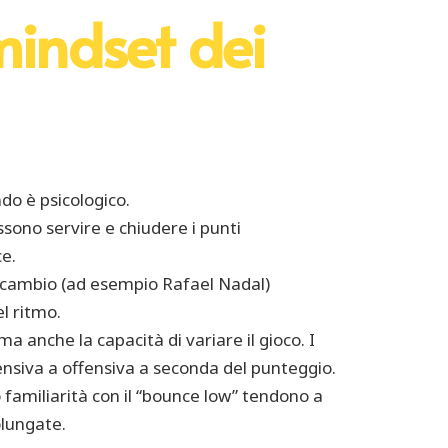
mindset dei
ndo è psicologico.
ossono servire e chiudere i punti
e.
o scambio (ad esempio Rafael Nadal)
el ritmo.
 anche la capacità di variare il gioco. I
ensiva a offensiva a seconda del punteggio.
o familiarità con il “bounce low” tendono a
olungate.