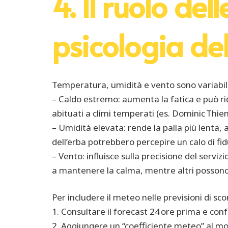
4. Il ruolo de
psicologia de
Temperatura, umidità e vento sono variabili 
– Caldo estremo: aumenta la fatica e può rid
abituati a climi temperati (es. Dominic Thie
– Umidità elevata: rende la palla più lenta, a
dell’erba potrebbero percepire un calo di fid
– Vento: influisce sulla precisione del serv
a mantenere la calma, mentre altri possono
Per includere il meteo nelle previsioni di s
1. Consultare il forecast 24 ore prima e conf
2. Aggiungere un “coefficiente meteo” al mo