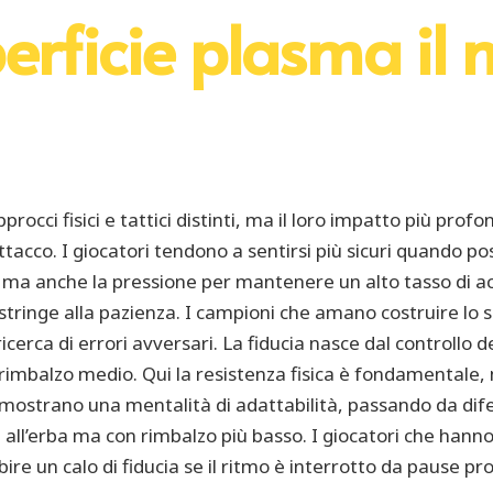
erficie plasma il 
rocci fisici e tattici distinti, ma il loro impatto più profo
attacco. I giocatori tendono a sentirsi più sicuri quando p
 ma anche la pressione per mantenere un alto tasso di ac
costringe alla pazienza. I campioni che amano costruire l
cerca di errori avversari. La fiducia nasce dal controllo d
mbalzo medio. Qui la resistenza fisica è fondamentale, ma
) mostrano una mentalità di adattabilità, passando da dif
e all’erba ma con rimbalzo più basso. I giocatori che hann
re un calo di fiducia se il ritmo è interrotto da pause pr