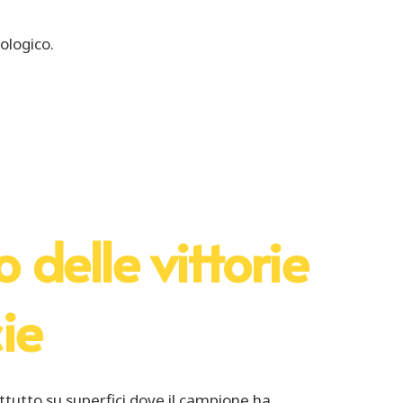
ologico.
o delle vittorie
ie
rattutto su superfici dove il campione ha