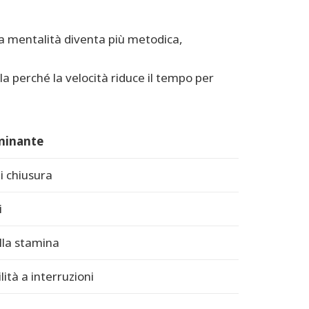
sua mentalità diventa più metodica,
ala perché la velocità riduce il tempo per
minante
i chiusura
i
lla stamina
ità a interruzioni