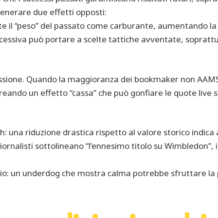
generare due effetti opposti:
nte il “peso” del passato come carburante, aumentando la
eccessiva può portare a scelte tattiche avventate, sopratt
ssione. Quando la maggioranza dei bookmaker non AAMS 
reando un effetto “cassa” che può gonfiare le quote live se
 una riduzione drastica rispetto al valore storico indica 
giornalisti sottolineano “l’ennesimo titolo su Wimbledon”, i
io: un underdog che mostra calma potrebbe sfruttare la p