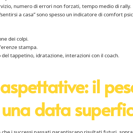
rvizio, numero di errori non forzati, tempo medio di rally.
 “sentirsi a casa” sono spesso un indicatore di comfort psic
ne dei colpi.
onferenze stampa.
del tappetino, idratazione, interazioni con il coach.
aspettative: il pes
 una data superfic
e che i successi passati garantiscano risultati futuri, sop