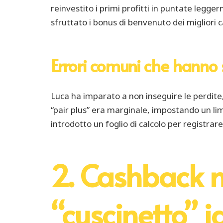
reinvestito i primi profitti in puntate legge
sfruttato i bonus di benvenuto dei migliori 
Errori comuni che hanno 
Luca ha imparato a non inseguire le perdite,
“pair plus” era marginale, impostando un lim
introdotto un foglio di calcolo per registrare
2. Cashback ne
“cuscinetto” 