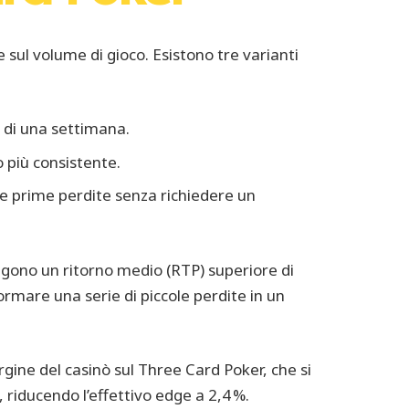
 sul volume di gioco. Esistono tre varianti
o di una settimana.
 più consistente.
le prime perdite senza richiedere un
engono un ritorno medio (RTP) superiore di
ormare una serie di piccole perdite in un
rgine del casinò sul Three Card Poker, che si
 riducendo l’effettivo edge a 2,4 %.