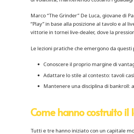
Marco “The Grinder” De Luca, giovane di Paler
“Play” in base alla posizione al tavolo e al li
vittorie in tornei live‑dealer, dove la pressio
Le lezioni pratiche che emergono da questi p
Conoscere il proprio margine di vantagg
Adattare lo stile al contesto: tavoli cas
Mantenere una disciplina di bankroll: a
Come hanno costruito il l
Tutti e tre hanno iniziato con un capitale m