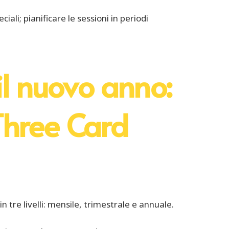
li; pianificare le sessioni in periodi
il nuovo anno:
 Three Card
 tre livelli: mensile, trimestrale e annuale.