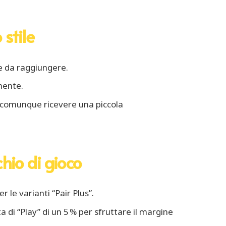
stile
le da raggiungere.
mente.
 e comunque ricevere una piccola
chio di gioco
 le varianti “Pair Plus”.
a di “Play” di un 5 % per sfruttare il margine