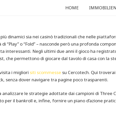
HOME
IMMOBILIE
iù dinamici sia nei casinò tradizionali che nelle piattafor
 di “Play” o “Fold” – nasconde però una profonda componen
ita interessanti. Negli ultimi due anni il gioco ha registra
irst, che permettono di giocare dal tavolo di casa con la s
isita i migliori
siti scommesse
su Cercotech. Qui trovera
, senza dover navigare tra pagine poco trasparenti.
ima analizzare le strategie adottate dai campioni di Three
per il bankroll e, infine, fornire un piano d’azione pratic