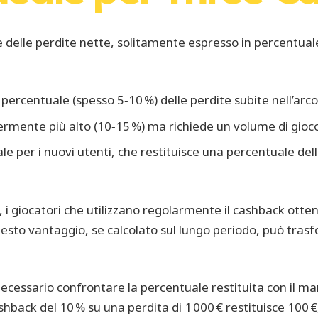
 delle perdite nette, solitamente espresso in percentuale
percentuale (spesso 5‑10 %) delle perdite subite nell’arc
rmente più alto (10‑15 %) ma richiede un volume di gioco
e per i nuovi utenti, che restituisce una percentuale del
i, i giocatori che utilizzano regolarmente il cashback ott
uesto vantaggio, se calcolato sul lungo periodo, può trasf
necessario confrontare la percentuale restituita con il ma
hback del 10 % su una perdita di 1 000 € restituisce 100 €,