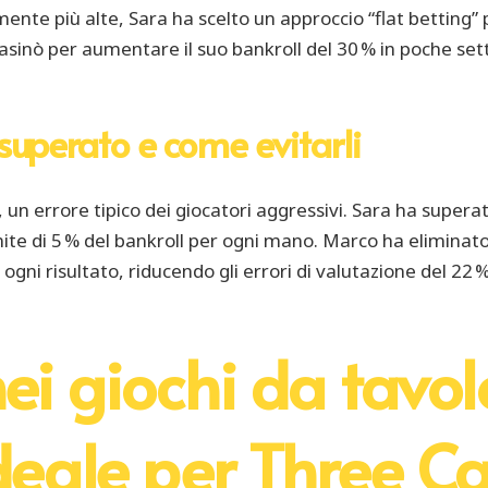
rmente più alte, Sara ha scelto un approccio “flat betting
casinò per aumentare il suo bankroll del 30 % in poche se
superato e come evitarli
 un errore tipico dei giocatori aggressivi. Sara ha supera
ite di 5 % del bankroll per ogni mano. Marco ha eliminato
 ogni risultato, riducendo gli errori di valutazione del 22 %
i giochi da tavolo
ideale per Three C