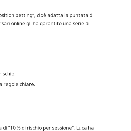
sition betting”, cioè adatta la puntata di
rsari online gli ha garantito una serie di
rischio.
a regole chiare.
di “10 % di rischio per sessione”. Luca ha