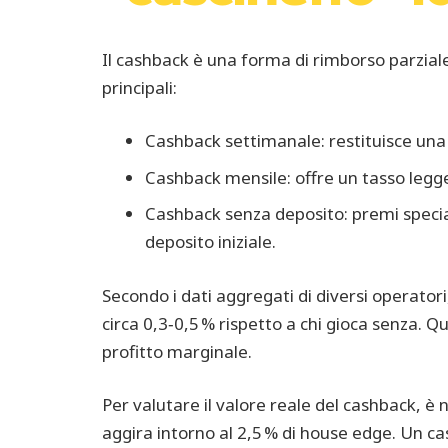
Il cashback è una forma di rimborso parziale
principali:
Cashback settimanale: restituisce una 
Cashback mensile: offre un tasso legge
Cashback senza deposito: premi special
deposito iniziale.
Secondo i dati aggregati di diversi operator
circa 0,3‑0,5 % rispetto a chi gioca senza. Q
profitto marginale.
Per valutare il valore reale del cashback, è 
aggira intorno al 2,5 % di house edge. Un cas