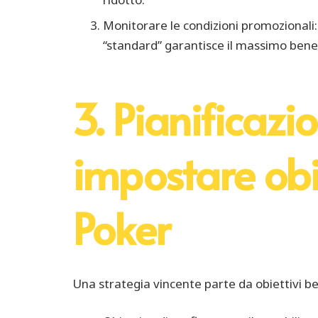
Monitorare le condizioni promozionali: 
“standard” garantisce il massimo benef
3. Pianificazi
impostare obie
Poker
Una strategia vincente parte da obiettivi ben