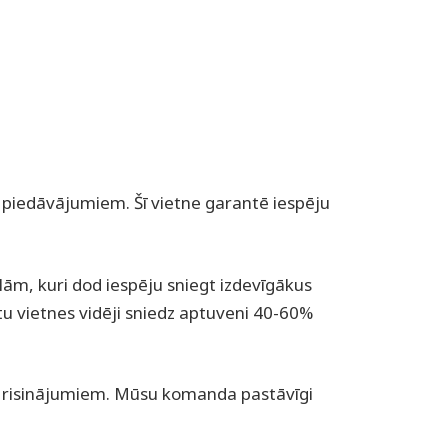
m piedāvājumiem. Šī vietne garantē iespēju
ulām, kuri dod iespēju sniegt izdevīgākus
tu vietnes vidēji sniedz aptuveni 40-60%
em risinājumiem. Mūsu komanda pastāvīgi