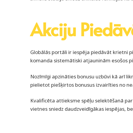
Akciju Piedāv
Globālās portāli ir iespēja piedāvāt krietn
komanda sistemātiski atjauninām esošos pied
Nozīmīgi apzināties bonusu uzbūvi kā arī likm
pielietot piešķirtos bonusus izvairīties no
Kvalificēta attieksme spēļu selektēšanā par
vietnes sniedz daudzveidīgākas iespējas, be