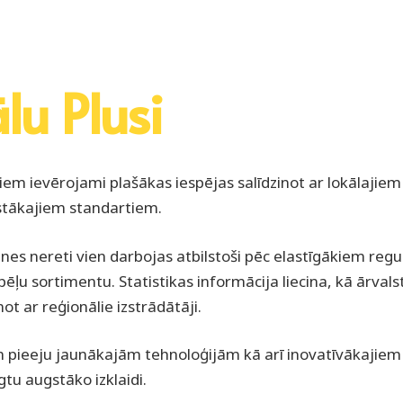
lu Plusi
iem ievērojami plašākas iespējas salīdzinot ar lokālajie
stākajiem standartiem.
tnes nereti vien darbojas atbilstoši pēc elastīgākiem reg
ļu sortimentu. Statistikas informācija liecina, kā ārvals
t ar reģionālie izstrādātāji.
em pieeju jaunākajām tehnoloģijām kā arī inovatīvākaji
gtu augstāko izklaidi.