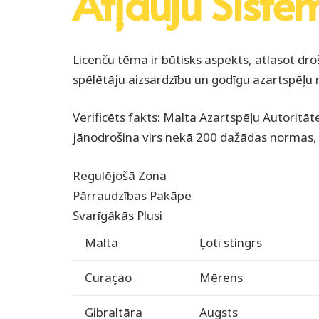
Atļauju Sistē
Licenču tēma ir būtisks aspekts, atlasot dr
spēlētāju aizsardzību un godīgu azartspēļu n
Verificēts fakts: Malta Azartspēļu Autoritā
jānodrošina virs nekā 200 dažādas normas, t
Regulējošā Zona
Pārraudzības Pakāpe
Svarīgākās Plusi
Malta
Ļoti stingrs
Curaçao
Mērens
Gibraltāra
Augsts