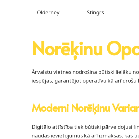
Olderney
Stingrs
Norēķinu Opci
Ārvalstu vietnes nodrošina būtiski lielāku 
iespējas, garantējot operatīvu kā arī drošu
Moderni Norēķinu Varian
Digitālo attīstība tiek būtiski pārveidojusi f
naudas ievietojumus kā arī izmaksas, kas tie