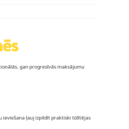
nēs
dicionālās, gan progresīvās maksājumu
ieviešana ļauj izpildīt praktiski tūlītējas