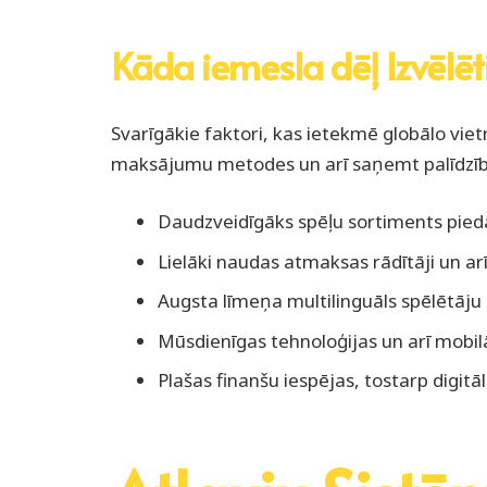
Kāda iemesla dēļ Izvēlēt
Svarīgākie faktori, kas ietekmē globālo vietn
maksājumu metodes un arī saņemt palīdzīb
Daudzveidīgāks spēļu sortiments pied
Lielāki naudas atmaksas rādītāji un arī
Augsta līmeņa multilinguāls spēlētāju 
Mūsdienīgas tehnoloģijas un arī mobil
Plašas finanšu iespējas, tostarp digitā