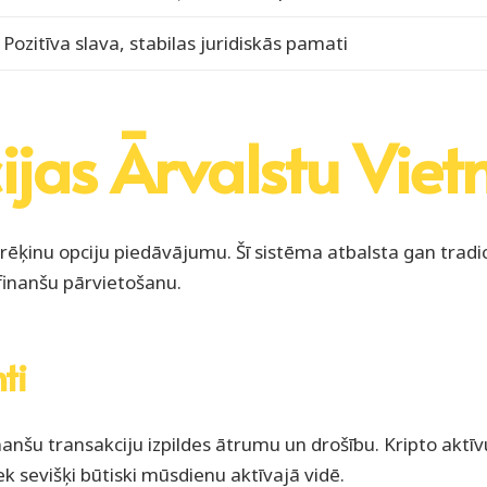
Pozitīva slava, stabilas juridiskās pamati
jas Ārvalstu Viet
norēķinu opciju piedāvājumu. Šī sistēma atbalsta gan tra
 finanšu pārvietošanu.
ti
inanšu transakciju izpildes ātrumu un drošību. Kripto aktīvu 
k sevišķi būtiski mūsdienu aktīvajā vidē.