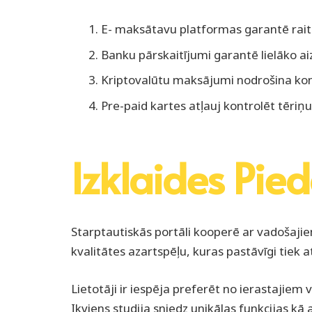
E- maksātavu platformas garantē rait
Banku pārskaitījumi garantē lielāko a
Kriptovalūtu maksājumi nodrošina konf
Pre-paid kartes atļauj kontrolēt tēriņu
Izklaides Pie
Starptautiskās portāli kooperē ar vadošaj
kvalitātes azartspēļu, kuras pastāvīgi tiek
Lietotāji ir iespēja preferēt no ierastajie
Ikviens studija sniedz unikālas funkcijas kā