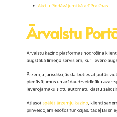
Akciju Piedāvājumi kā arī Prasības
Ārvalstu Portā
Ārvalstu kazino platformas nodrošina klient
augstākā līmeņa servisiem, kuri ievēro aug
Ārzemju jurisdikcijās darboties atļautās vie
piedāvājumus un arī daudzveidīgāku azartspē
ievērojamāku slotu automātu klāstu salīdzino
Atlasot
spēlēt ārzemju kazino
, klienti saņ
pilnveidojam esošos funkcijas, tādēļ lai snie