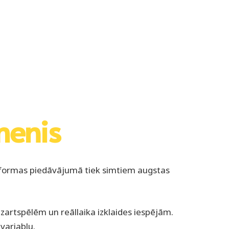
menis
tformas piedāvājumā tiek simtiem augstas
zartspēlēm un reāllaika izklaides iespējām.
variablu.