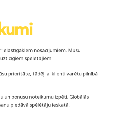
ikumi
 arī elastīgākiem nosacījumiem. Mūsu
 uzticīgiem spēlētājiem.
 prioritāte, tādēļ lai klienti varētu pilnībā
iju un bonusu noteikumu izpēti. Globālās
šanu piedāvā spēlētāju ieskatā.