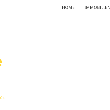
HOME
IMMOBILIE
e
nēs