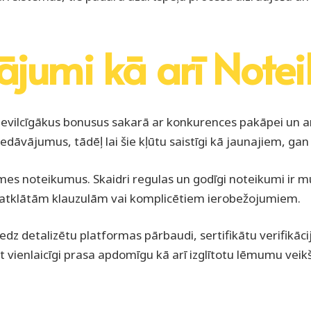
ājumi kā arī Note
i pievilcīgākus bonusus sakarā ar konkurences pakāpei un
āvājumus, tādēļ lai šie kļūtu saistīgi kā jaunajiem, gan
es noteikumus. Skaidri regulas un godīgi noteikumi ir mūsu
 neatklātām klauzulām vai komplicētiem ierobežojumiem.
edz detalizētu platformas pārbaudi, sertifikātu verifikāc
t vienlaicīgi prasa apdomīgu kā arī izglītotu lēmumu veik