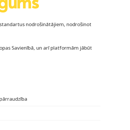
rīgums
s standartus nodrošinātājiem, nodrošinot
ropas Savienībā, un arī platformām jābūt
 pārraudzība