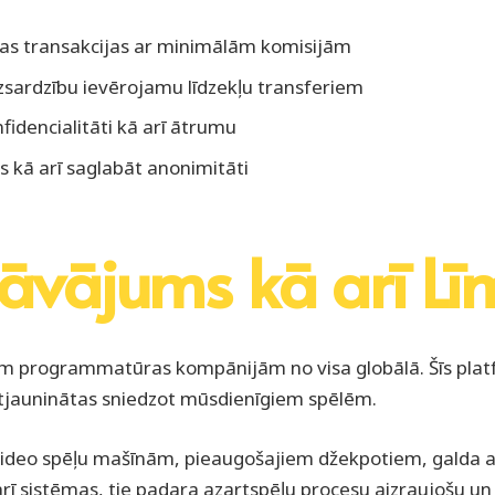
as transakcijas ar minimālām komisijām
izsardzību ievērojamu līdzekļu transferiem
idencialitāti kā arī ātrumu
s kā arī saglabāt anonimitāti
dāvājums kā arī Lī
iem programmatūras kompānijām no visa globālā. Šīs pla
 atjauninātas sniedzot mūsdienīgiem spēlēm.
m video spēļu mašīnām, pieaugošajiem džekpotiem, galda a
 arī sistēmas, tie padara azartspēļu procesu aizraujošu un 