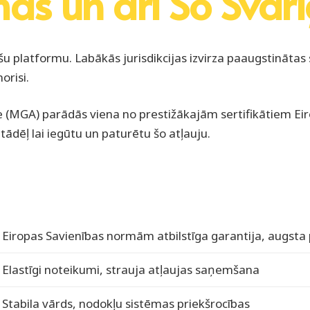
mas un arī Šo Sva
ošu platformu. Labākās jurisdikcijas izvirza paaugstināta
orisi.
te (MGA) parādās viena no prestižākajām sertifikātiem Ei
ādēļ lai iegūtu un paturētu šo atļauju.
Eiropas Savienības normām atbilstīga garantija, augsta
Elastīgi noteikumi, strauja atļaujas saņemšana
Stabila vārds, nodokļu sistēmas priekšrocības