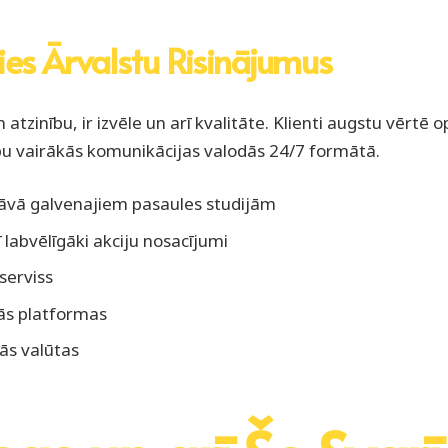
ies Ārvalstu Risinājumus
 atzinību, ir izvēle un arī kvalitāte. Klienti augstu vērtē 
u vairākās komunikācijas valodās 24/7 formātā.
āvā galvenajiem pasaules studijām
 labvēlīgāki akciju nosacījumi
serviss
ās platformas
lās valūtas