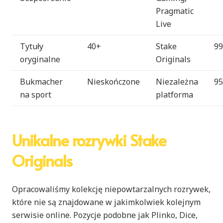
Pragmatic
Live
Tytuły
40+
Stake
99
oryginalne
Originals
Bukmacher
Nieskończone
Niezależna
95
na sport
platforma
Unikalne rozrywki Stake
Originals
Opracowaliśmy kolekcję niepowtarzalnych rozrywek,
które nie są znajdowane w jakimkolwiek kolejnym
serwisie online. Pozycje podobne jak Plinko, Dice,