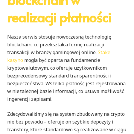
realizacji płatności
Nasza serwis stosuje nowoczesną technologię
blockchain, co przekształca formę realizacji
transakcji w branży gamingowej online.
Stake
kasyno
mogła być oparta na fundamencie
kryptowalutowym, co oferuje użytkownikom
bezprecedensowy standard transparentności i
bezpieczeństwa. Wszelka płatność jest rejestrowana
w niezależnej bazie informacji, co usuwa możliwość
ingerencji zapisami.
Zdecydowaliśmy się na system zbudowany na crypto
nie bez powodu – oferuje on szybkie depozyty i
transfery, które standardowo są realizowane w ciągu