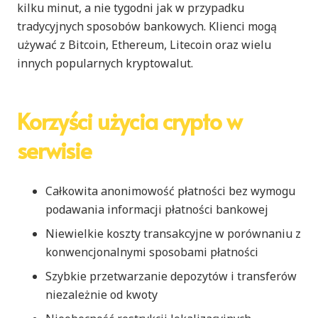
kilku minut, a nie tygodni jak w przypadku
tradycyjnych sposobów bankowych. Klienci mogą
używać z Bitcoin, Ethereum, Litecoin oraz wielu
innych popularnych kryptowalut.
Korzyści użycia crypto w
serwisie
Całkowita anonimowość płatności bez wymogu
podawania informacji płatności bankowej
Niewielkie koszty transakcyjne w porównaniu z
konwencjonalnymi sposobami płatności
Szybkie przetwarzanie depozytów i transferów
niezależnie od kwoty