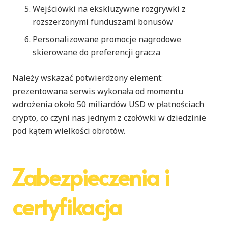
Wejściówki na ekskluzywne rozgrywki z
rozszerzonymi funduszami bonusów
Personalizowane promocje nagrodowe
skierowane do preferencji gracza
Należy wskazać potwierdzony element:
prezentowana serwis wykonała od momentu
wdrożenia około 50 miliardów USD w płatnościach
crypto, co czyni nas jednym z czołówki w dziedzinie
pod kątem wielkości obrotów.
Zabezpieczenia i
certyfikacja