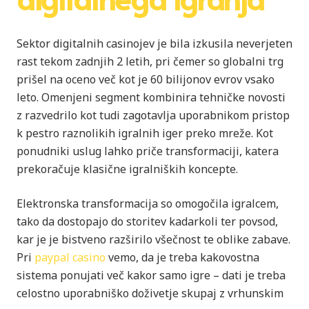
Sektor digitalnih casinojev je bila izkusila neverjeten
rast tekom zadnjih 2 letih, pri čemer so globalni trg
prišel na oceno več kot je 60 bilijonov evrov vsako
leto. Omenjeni segment kombinira tehničke novosti
z razvedrilo kot tudi zagotavlja uporabnikom pristop
k pestro raznolikih igralnih iger preko mreže. Kot
ponudniki uslug lahko priče transformaciji, katera
prekoračuje klasične igralniških koncepte.
Elektronska transformacija so omogočila igralcem,
tako da dostopajo do storitev kadarkoli ter povsod,
kar je je bistveno razširilo všečnost te oblike zabave.
Pri
paypal casino
vemo, da je treba kakovostna
sistema ponujati več kakor samo igre – dati je treba
celostno uporabniško doživetje skupaj z vrhunskim