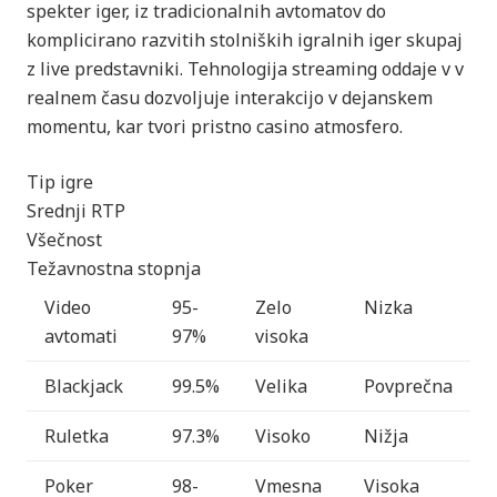
spekter iger, iz tradicionalnih avtomatov do
komplicirano razvitih stolniških igralnih iger skupaj
z live predstavniki. Tehnologija streaming oddaje v v
realnem času dozvoljuje interakcijo v dejanskem
momentu, kar tvori pristno casino atmosfero.
Tip igre
Srednji RTP
Všečnost
Težavnostna stopnja
Video
95-
Zelo
Nizka
avtomati
97%
visoka
Blackjack
99.5%
Velika
Povprečna
Ruletka
97.3%
Visoko
Nižja
Poker
98-
Vmesna
Visoka