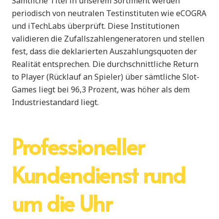
Sämtliche Titel in unserem Sortiment werden
periodisch von neutralen Testinstituten wie eCOGRA
und iTechLabs überprüft. Diese Institutionen
validieren die Zufallszahlengeneratoren und stellen
fest, dass die deklarierten Auszahlungsquoten der
Realität entsprechen. Die durchschnittliche Return
to Player (Rücklauf an Spieler) über sämtliche Slot-
Games liegt bei 96,3 Prozent, was höher als dem
Industriestandard liegt.
Professioneller
Kundendienst rund
um die Uhr