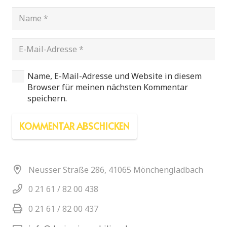
Name, E-Mail-Adresse und Website in diesem
Browser für meinen nächsten Kommentar
speichern.
KOMMENTAR ABSCHICKEN
Neusser Straße 286, 41065 Mönchengladbach
0 21 61 / 82 00 438
0 21 61 / 82 00 437