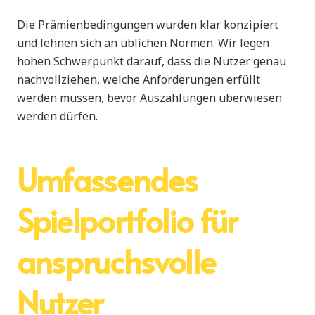
Die Prämienbedingungen wurden klar konzipiert
und lehnen sich an üblichen Normen. Wir legen
hohen Schwerpunkt darauf, dass die Nutzer genau
nachvollziehen, welche Anforderungen erfüllt
werden müssen, bevor Auszahlungen überwiesen
werden dürfen.
Umfassendes
Spielportfolio für
anspruchsvolle
Nutzer