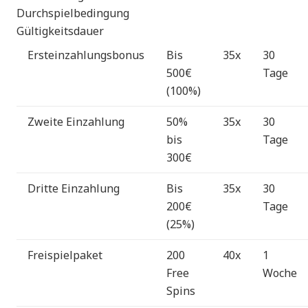
Durchspielbedingung
Gültigkeitsdauer
Ersteinzahlungsbonus
Bis
35x
30
500€
Tage
(100%)
Zweite Einzahlung
50%
35x
30
bis
Tage
300€
Dritte Einzahlung
Bis
35x
30
200€
Tage
(25%)
Freispielpaket
200
40x
1
Free
Woche
Spins