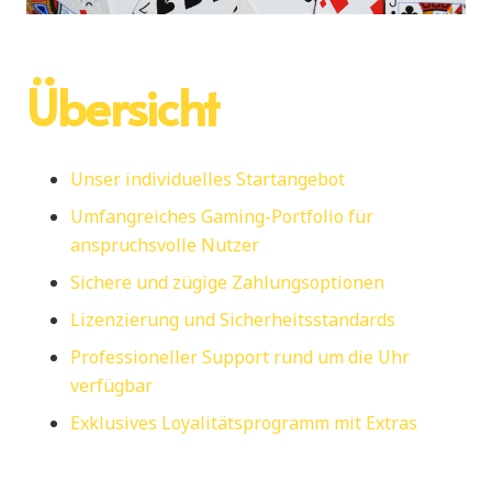
Übersicht
Unser individuelles Startangebot
Umfangreiches Gaming-Portfolio für
anspruchsvolle Nutzer
Sichere und zügige Zahlungsoptionen
Lizenzierung und Sicherheitsstandards
Professioneller Support rund um die Uhr
verfügbar
Exklusives Loyalitätsprogramm mit Extras