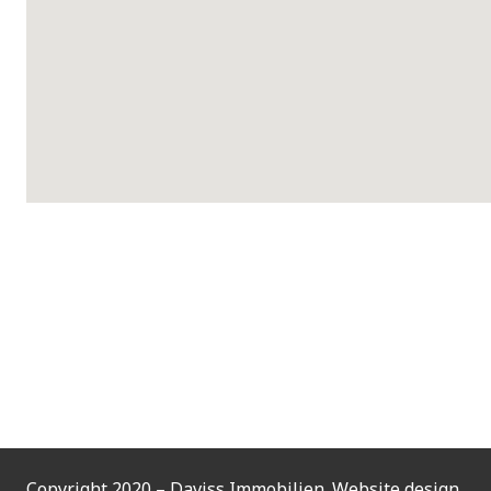
Copyright 2020 – Daviss Immobilien. Website design