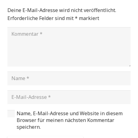
Deine E-Mail-Adresse wird nicht veröffentlicht.
Erforderliche Felder sind mit
*
markiert
Name, E-Mail-Adresse und Website in diesem
Browser für meinen nächsten Kommentar
speichern.