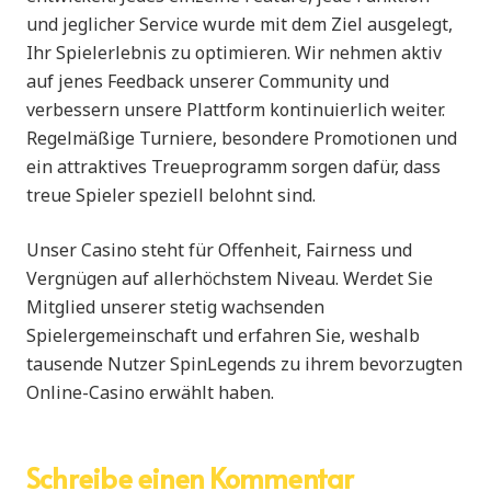
und jeglicher Service wurde mit dem Ziel ausgelegt,
Ihr Spielerlebnis zu optimieren. Wir nehmen aktiv
auf jenes Feedback unserer Community und
verbessern unsere Plattform kontinuierlich weiter.
Regelmäßige Turniere, besondere Promotionen und
ein attraktives Treueprogramm sorgen dafür, dass
treue Spieler speziell belohnt sind.
Unser Casino steht für Offenheit, Fairness und
Vergnügen auf allerhöchstem Niveau. Werdet Sie
Mitglied unserer stetig wachsenden
Spielergemeinschaft und erfahren Sie, weshalb
tausende Nutzer SpinLegends zu ihrem bevorzugten
Online-Casino erwählt haben.
Schreibe einen Kommentar