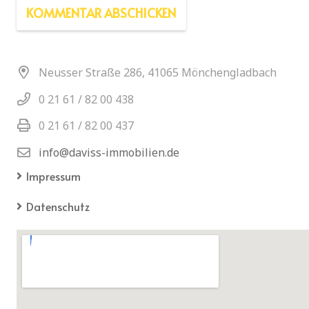
KOMMENTAR ABSCHICKEN
Neusser Straße 286, 41065 Mönchengladbach
0 21 61 / 82 00 438
0 21 61 / 82 00 437
info@daviss-immobilien.de
Impressum
Datenschutz