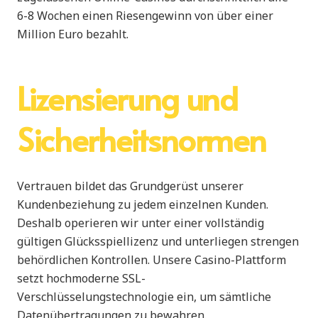
6-8 Wochen einen Riesengewinn von über einer
Million Euro bezahlt.
Lizensierung und
Sicherheitsnormen
Vertrauen bildet das Grundgerüst unserer
Kundenbeziehung zu jedem einzelnen Kunden.
Deshalb operieren wir unter einer vollständig
gültigen Glücksspiellizenz und unterliegen strengen
behördlichen Kontrollen. Unsere Casino-Plattform
setzt hochmoderne SSL-
Verschlüsselungstechnologie ein, um sämtliche
Datenübertragungen zu bewahren.