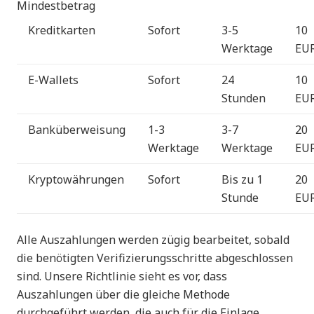
Mindestbetrag
Kreditkarten
Sofort
3-5
10
Werktage
EU
E-Wallets
Sofort
24
10
Stunden
EU
Banküberweisung
1-3
3-7
20
Werktage
Werktage
EU
Kryptowährungen
Sofort
Bis zu 1
20
Stunde
EU
Alle Auszahlungen werden zügig bearbeitet, sobald
die benötigten Verifizierungsschritte abgeschlossen
sind. Unsere Richtlinie sieht es vor, dass
Auszahlungen über die gleiche Methode
durchgeführt werden, die auch für die Einlage