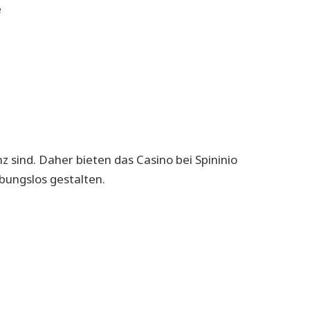
e
 sind. Daher bieten das Casino bei Spininio
bungslos gestalten.