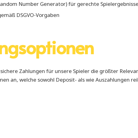
Random Number Generator) für gerechte Spielergebniss
n gemäß DSGVO-Vorgaben
ungsoptionen
ichere Zahlungen für unsere Spieler die größter Relevanz
onen an, welche sowohl Deposit- als wie Auszahlungen rei