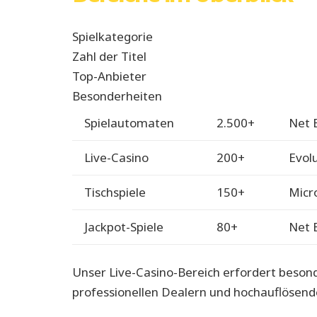
Spielkategorie
Zahl der Titel
Top-Anbieter
Besonderheiten
Spielautomaten
2.500+
Net 
Live-Casino
200+
Evol
Tischspiele
150+
Micr
Jackpot-Spiele
80+
Net 
Unser Live-Casino-Bereich erfordert besond
professionellen Dealern und hochauflösend