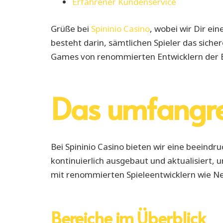
Erfahrener Kundenservice
Grüße bei
Spininio Casino
, wobei wir Dir ei
besteht darin, sämtlichen Spieler das siche
Games von renommierten Entwicklern der Br
Das umfangre
Bei Spininio Casino bieten wir eine beeind
kontinuierlich ausgebaut und aktualisiert, u
mit renommierten Spieleentwicklern wie Ne
Bereiche im Überblick