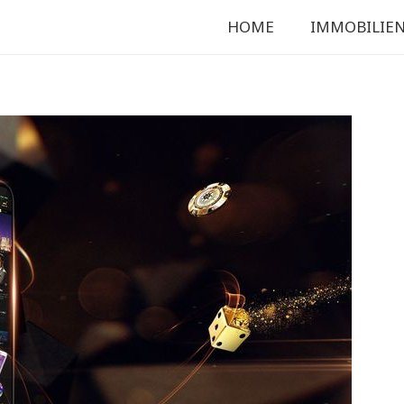
HOME
IMMOBILIE