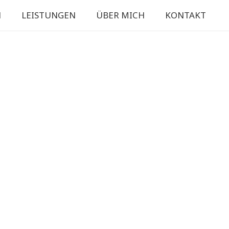
N
LEISTUNGEN
ÜBER MICH
KONTAKT