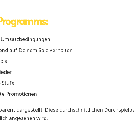
-Programms:
e Umsatzbedingungen
end auf Deinem Spielverhalten
ols
ieder
-Stufe
zte Promotionen
arent dargestellt. Diese durchschnittlichen Durchspielb
ich angesehen wird.