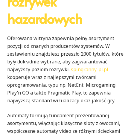
rozrywek
hazardowych
Oferowana witryna zapewnia pełny asortyment
pozycji od znanych producentów systemów. W
zestawieniu znajdziesz przeszło 2000 tytułów, które
były dokładnie wybrane, aby zagwarantować
najwyższy poziom rozrywki.
spingranny-pl.pl
kooperuje wraz z najlepszymi twórcami
oprogramowania, typu np. NetEnt, Microgaming,
Play’n GO a także Pragmatic Play, to zapewnia
najwyższą standard wizualizacji oraz jakość gry.
Automaty formują fundament prezentowanej
asortymentu, włączając klasyczne sloty z owocami,
współczesne automaty video ze różnymi ścieżkami