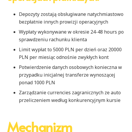
Depozyty zostają obsługiwane natychmiastowo
bezpłatnie innych prowizji operacyjnych
Wypłaty wykonywane w okresie 24-48 hours po
sprawdzeniu rachunku klienta
Limit wypłat to 5000 PLN per dzień oraz 20000
PLN per miesiąc odnośnie zwykłych kont
Potwierdzenie danych osobowych konieczna w
przypadku inicjalnej transferze wynoszącej
ponad 1000 PLN
Zarządzanie currencies zagranicznych ze auto
przeliczeniem według konkurencyjnym kursie
Mechanizm