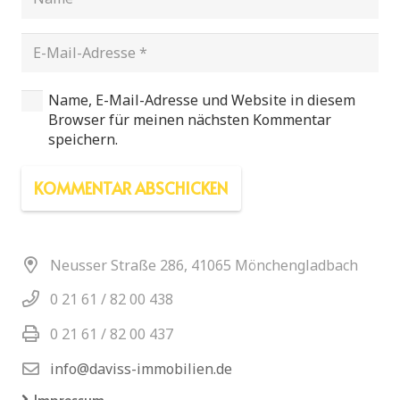
Name, E-Mail-Adresse und Website in diesem
Browser für meinen nächsten Kommentar
speichern.
KOMMENTAR ABSCHICKEN
Neusser Straße 286, 41065 Mönchengladbach
0 21 61 / 82 00 438
0 21 61 / 82 00 437
info@daviss-immobilien.de
Impressum