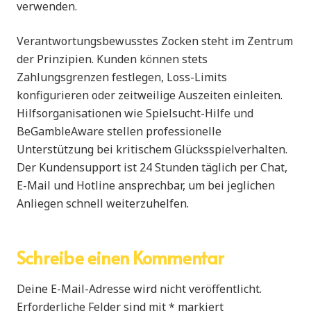
verwenden.
Verantwortungsbewusstes Zocken steht im Zentrum
der Prinzipien. Kunden können stets
Zahlungsgrenzen festlegen, Loss-Limits
konfigurieren oder zeitweilige Auszeiten einleiten.
Hilfsorganisationen wie Spielsucht-Hilfe und
BeGambleAware stellen professionelle
Unterstützung bei kritischem Glücksspielverhalten.
Der Kundensupport ist 24 Stunden täglich per Chat,
E-Mail und Hotline ansprechbar, um bei jeglichen
Anliegen schnell weiterzuhelfen.
Schreibe einen Kommentar
Deine E-Mail-Adresse wird nicht veröffentlicht.
Erforderliche Felder sind mit
*
markiert