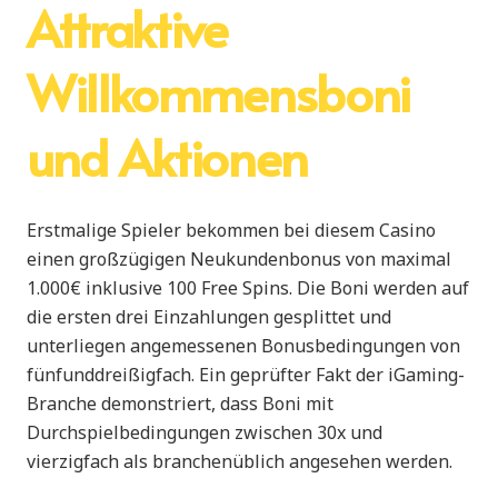
Attraktive
Willkommensboni
und Aktionen
Erstmalige Spieler bekommen bei diesem Casino
einen großzügigen Neukundenbonus von maximal
1.000€ inklusive 100 Free Spins. Die Boni werden auf
die ersten drei Einzahlungen gesplittet und
unterliegen angemessenen Bonusbedingungen von
fünfunddreißigfach. Ein geprüfter Fakt der iGaming-
Branche demonstriert, dass Boni mit
Durchspielbedingungen zwischen 30x und
vierzigfach als branchenüblich angesehen werden.