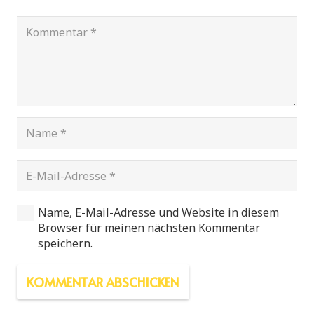
Name, E-Mail-Adresse und Website in diesem
Browser für meinen nächsten Kommentar
speichern.
KOMMENTAR ABSCHICKEN