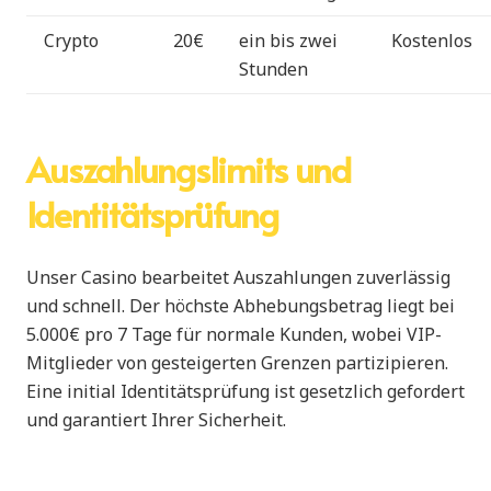
Crypto
20€
ein bis zwei
Kostenlos
Stunden
Auszahlungslimits und
Identitätsprüfung
Unser Casino bearbeitet Auszahlungen zuverlässig
und schnell. Der höchste Abhebungsbetrag liegt bei
5.000€ pro 7 Tage für normale Kunden, wobei VIP-
Mitglieder von gesteigerten Grenzen partizipieren.
Eine initial Identitätsprüfung ist gesetzlich gefordert
und garantiert Ihrer Sicherheit.