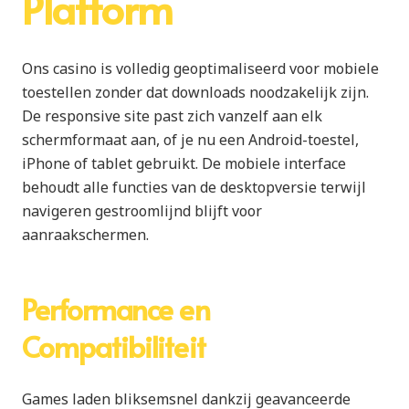
Platform
Ons casino is volledig geoptimaliseerd voor mobiele
toestellen zonder dat downloads noodzakelijk zijn.
De responsive site past zich vanzelf aan elk
schermformaat aan, of je nu een Android-toestel,
iPhone of tablet gebruikt. De mobiele interface
behoudt alle functies van de desktopversie terwijl
navigeren gestroomlijnd blijft voor
aanraakschermen.
Performance en
Compatibiliteit
Games laden bliksemsnel dankzij geavanceerde