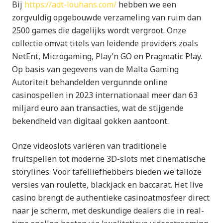
Bij
https://adt-louhans.com/
hebben we een
zorgvuldig opgebouwde verzameling van ruim dan
2500 games die dagelijks wordt vergroot. Onze
collectie omvat titels van leidende providers zoals
NetEnt, Microgaming, Play’n GO en Pragmatic Play.
Op basis van gegevens van de Malta Gaming
Autoriteit behandelden vergunnde online
casinospellen in 2023 internationaal meer dan 63
miljard euro aan transacties, wat de stijgende
bekendheid van digitaal gokken aantoont.
Onze videoslots variëren van traditionele
fruitspellen tot moderne 3D-slots met cinematische
storylines. Voor tafelliefhebbers bieden we talloze
versies van roulette, blackjack en baccarat. Het live
casino brengt de authentieke casinoatmosfeer direct
naar je scherm, met deskundige dealers die in real-